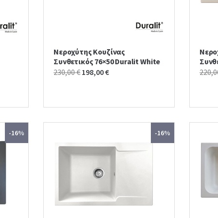
Νεροχύτης Κουζίνας
Νερο
Συνθετικός 76×50 Duralit White
Συνθε
Original
Current
230,00
€
198,00
€
220,
price
price
was:
is:
230,00 €.
198,00 €.
-16%
-16%