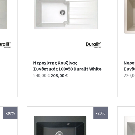
Νεροχύτης Κουζίνας
Νερο
Συνθετικός 100×50 Duralit White
Συνθε
Original
Current
240,00
€
208,00
€
220,
price
price
was:
is:
240,00 €.
208,00 €.
-20%
-20%