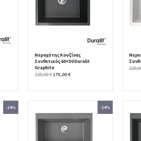
Νεροχύτης Κουζίνας
Νερο
Συνθετικός 60×50 Duralit
Συνθε
Graphite
220,
Original
Current
220,00
€
175,00
€
price
price
was:
is:
220,00 €.
175,00 €.
-14%
-14%