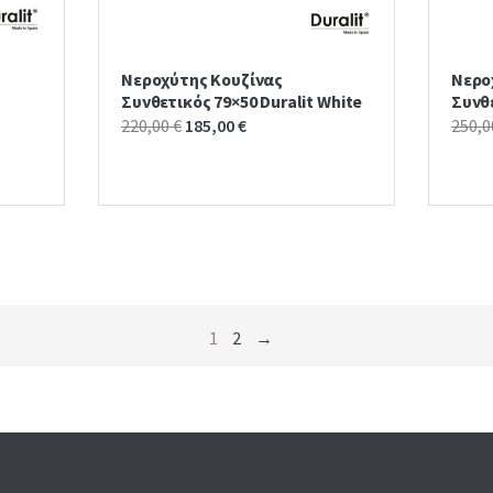
Νεροχύτης Κουζίνας
Νερο
Συνθετικός 79×50 Duralit White
Συνθε
Original
Current
220,00
€
185,00
€
250,
price
price
was:
is:
220,00 €.
185,00 €.
1
2
→