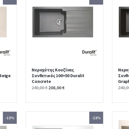
Νεροχύτης Κουζίνας
Νερο
 Beige
Συνθετικός 100×50 Duralit
Συνθε
Concrete
Grap
Original
Current
240,00
€
208,00
€
240,
price
price
was:
is:
240,00 €.
208,00 €.
-13%
-13%