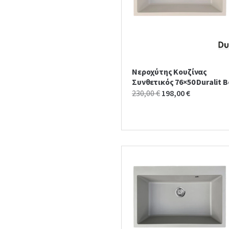
Νεροχύτης Κουζίνας
Συνθετικός 76×50 Duralit B
Original
Current
230,00
€
198,00
€
price
price
was:
is:
230,00 €.
198,00 €.