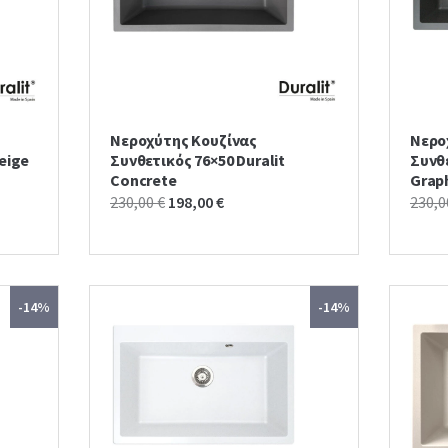
Νεροχύτης Κουζίνας
Νερο
eige
Συνθετικός 76×50 Duralit
Συνθε
Concrete
Grap
Original
Current
230,00
€
198,00
€
230,
price
price
was:
is:
230,00 €.
198,00 €.
-14%
-14%