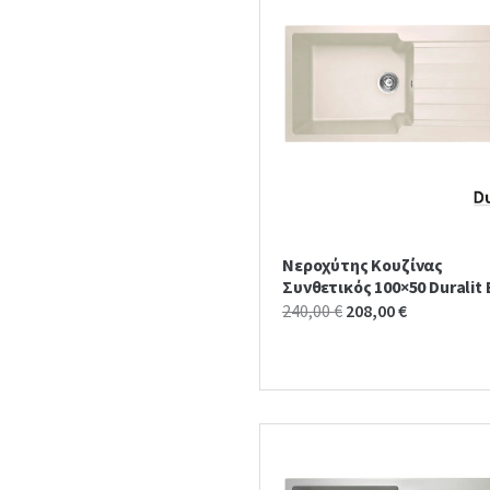
Νεροχύτης Κουζίνας
Συνθετικός 100×50 Duralit
Original
Current
240,00
€
208,00
€
price
price
was:
is:
240,00 €.
208,00 €.