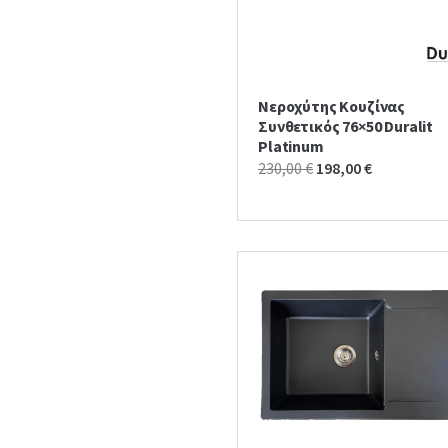
Νεροχύτης Κουζίνας
Συνθετικός 76×50 Duralit
Platinum
Original
Current
230,00
€
198,00
€
price
price
was:
is:
230,00 €.
198,00 €.