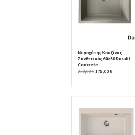
Νεροχύτης Κουζίνας
Συνθετικός 60×50 Duralit
Concrete
Original
Current
220,00
€
175,00
€
price
price
was:
is:
220,00 €.
175,00 €.