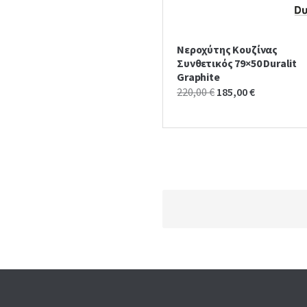
Νεροχύτης Κουζίνας
Συνθετικός 79×50 Duralit
Graphite
Original
Current
220,00
€
185,00
€
price
price
was:
is:
220,00 €.
185,00 €.