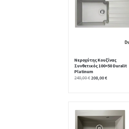
Νεροχύτης Κουζίνας
Συνθετικός 100×50 Duralit
Platinum
Original
Current
240,00
€
208,00
€
price
price
was:
is:
240,00 €.
208,00 €.