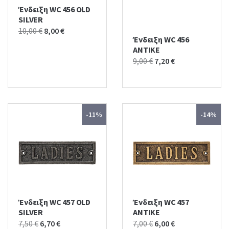
Ένδειξη WC 456 OLD
SILVER
Original
Current
10,00
€
8,00
€
Ένδειξη WC 456
price
price
ΑΝΤΙΚΕ
was:
is:
Original
Current
9,00
€
7,20
€
10,00 €.
8,00 €.
price
price
was:
is:
9,00 €.
7,20 €.
-11%
-14%
Ένδειξη WC 457 OLD
Ένδειξη WC 457
SILVER
ΑΝΤΙΚΕ
Original
Current
Original
Current
7,50
€
6,70
€
7,00
€
6,00
€