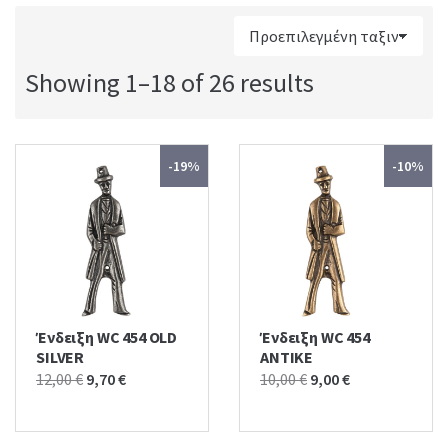
:
Showing 1–18 of 26 results
-19%
-10%
Ένδειξη WC 454 OLD
Ένδειξη WC 454
SILVER
ΑΝΤΙΚΕ
Original
Current
Original
Current
12,00
€
9,70
€
10,00
€
9,00
€
price
price
price
price
was:
is:
was:
is: