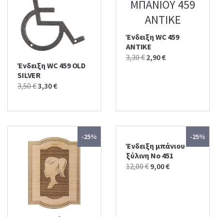
Ένδειξη WC 459
ΑΝΤΙΚΕ
Original
Current
3,30
€
2,90
€
Ένδειξη WC 459 OLD
price
price
SILVER
was:
is:
Original
Current
3,50
€
3,30
€
3,30 €.
2,90 €.
price
price
was:
is:
3,50 €.
3,30 €.
-25%
-25%
Ένδειξη μπάνιου
ξύλινη No 451
Original
Current
12,00
€
9,00
€
price
price
was:
is:
12,00 €.
9,00 €.