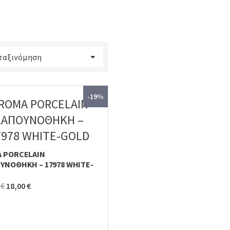
-19%
 PORCELAIN
ΥΝΟΘΗΚΗ – 17978 WHITE-
D
Original
Current
0
€
18,00
€
price
price
was:
is:
22,10 €.
18,00 €.