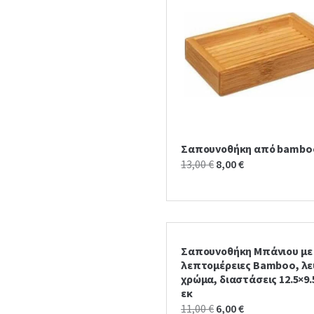
Σαπουνοθήκη από bambo
Original
Current
13,00
€
8,00
€
price
price
was:
is:
13,00 €.
8,00 €.
Σαπουνοθήκη Μπάνιου με
λεπτομέρειες Bamboo, λ
χρώμα, διαστάσεις 12.5×9.
εκ
Original
Current
11,00
€
6,00
€