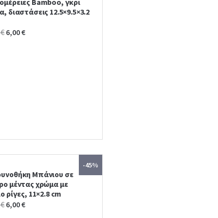
ομέρειες Bamboo, γκρι
, διαστάσεις 12.5×9.5×3.2
Original
Current
0
€
6,00
€
price
price
was:
is:
11,00 €.
6,00 €.
-45%
υνοθήκη Μπάνιου σε
ρο μέντας χρώμα με
ο ρίγες, 11×2.8 cm
Original
Current
0
€
6,00
€
price
price