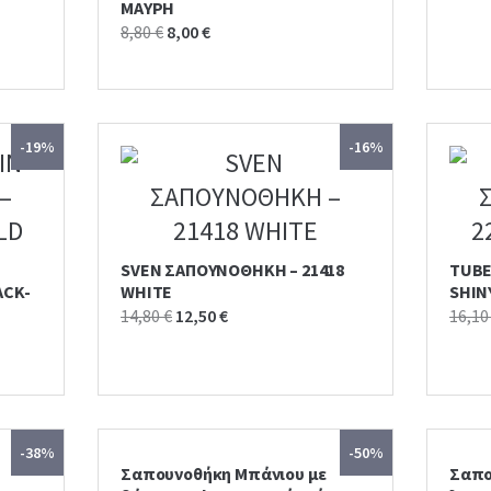
ΜΑΥΡΗ
Original
Current
8,80
€
8,00
€
price
price
was:
is:
8,80 €.
8,00 €.
-19%
-16%
SVEN ΣΑΠΟΥΝΟΘΗΚΗ – 21418
TUBE
ACK-
WHITE
SHIN
Original
Current
14,80
€
12,50
€
16,1
price
price
was:
is:
14,80 €.
12,50 €.
-38%
-50%
Σαπουνοθήκη Μπάνιου με
Σαπο