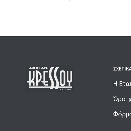
10,80 €.
9,50 €.
ΣΧΕΤΙΚ
Η Ετα
Όροι 
Φόρμα