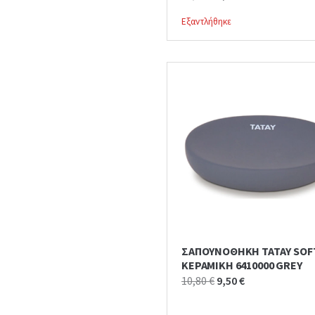
price
price
Εξαντλήθηκε
was:
is:
11,00 €.
6,00 €.
ΣΑΠΟΥΝΟΘΗΚΗ ΤΑΤΑΥ SOF
ΚΕΡΑΜΙΚH 6410000 GREY
Original
Current
10,80
€
9,50
€
price
price
was:
is: