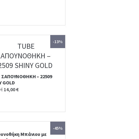
-13%
 ΣΑΠΟΥΝΟΘΗΚΗ – 22509
Y GOLD
Original
Current
0
€
14,00
€
price
price
was:
is:
16,10 €.
14,00 €.
-45%
υνοθήκη Μπάνιου με