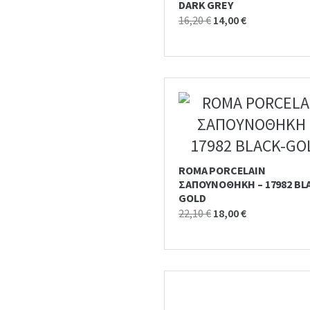
DARK GREY
Original
Current
16,20
€
14,00
€
price
price
was:
is:
16,20 €.
14,00 €.
ROMA PORCELAIN
ΣΑΠΟΥΝΟΘΗΚΗ – 17982 BL
GOLD
Original
Current
22,10
€
18,00
€
price
price
was:
is:
22,10 €.
18,00 €.