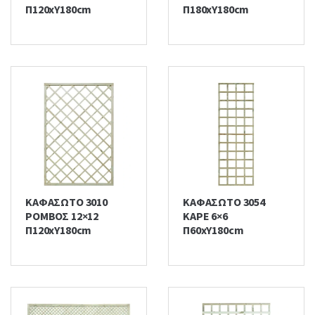
Π120xΥ180cm
Π180xΥ180cm
ΚΑΦΑΣΩΤΟ 3010
ΚΑΦΑΣΩΤΟ 3054
ΡΟΜΒΟΣ 12×12
ΚΑΡΕ 6×6
Π120xΥ180cm
Π60xΥ180cm