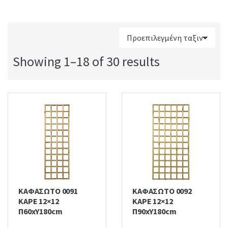
:
Showing 1–18 of 30 results
ΚΑΦΑΣΩΤΟ 0091
ΚΑΦΑΣΩΤΟ 0092
ΚΑΡΕ 12×12
ΚΑΡΕ 12×12
Π60xΥ180cm
Π90xΥ180cm