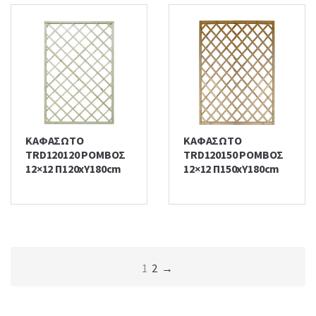
ΚΑΦΑΣΩΤΟ
ΚΑΦΑΣΩΤΟ
TRD120120 ΡΟΜΒΟΣ
TRD120150 ΡΟΜΒΟΣ
12×12 Π120xΥ180cm
12×12 Π150xΥ180cm
1
2
→