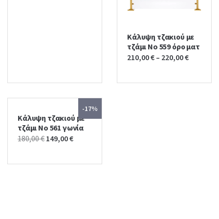
price
price
was:
is:
220,00 €.
200,00 €.
Κάλυψη τζακιού με
τζάμι No 559 όρο ματ
210,00
€
–
220,00
€
-17%
Κάλυψη τζακιού με
τζάμι No 561 γωνία
Original
Current
180,00
€
149,00
€
price
price
was:
is:
180,00 €.
149,00 €.