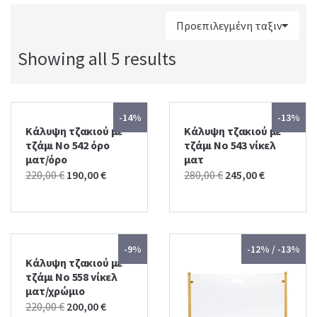
:
Showing all 5 results
-14%
-13%
Κάλυψη τζακιού με
Κάλυψη τζακιού με
τζάμι No 542 όρο
τζάμι No 543 νίκελ
ματ/όρο
ματ
Original
Current
Original
Current
220,00
€
190,00
€
280,00
€
245,00
€
price
price
price
price
was:
is:
was:
is:
220,00 €.
190,00 €.
280,00 €.
245,00 €.
-9%
-12% / -13%
Κάλυψη τζακιού με
τζάμι No 558 νίκελ
ματ/χρώμιο
Original
Current
220,00
€
200,00
€