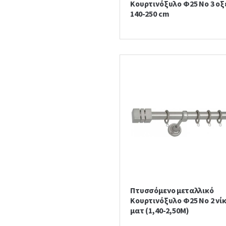
Κουρτινόξυλο Φ25 Νο 3 οξ
140-250 cm
Πτυσσόμενο μεταλλικό
Κουρτινόξυλο Φ25 Νο 2 νί
ματ (1,40-2,50Μ)