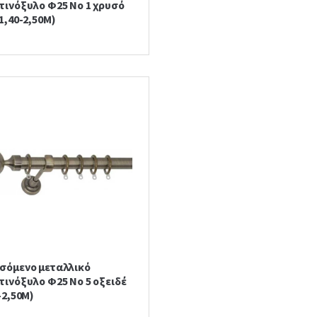
τινόξυλο Φ25 Νο 1 χρυσό
1,40-2,50Μ)
σόμενο μεταλλικό
τινόξυλο Φ25 Νο 5 οξειδέ
-2,50Μ)