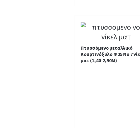
Πτυσσόμενο μεταλλικό
Κουρτινόξυλο Φ25 Νο 7 νί
ματ (1,40-2,50Μ)