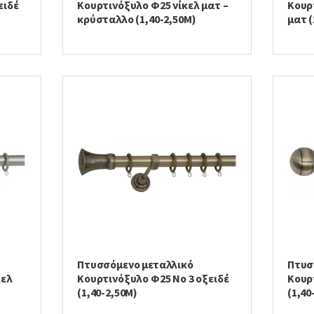
ειδέ
Κουρτινόξυλο Φ25 νίκελ ματ –
Κουρ
κρύσταλλο (1,40-2,50Μ)
ματ (
Πτυσσόμενο μεταλλικό
Πτυσ
κελ
Κουρτινόξυλο Φ25 Νο 3 οξειδέ
Κουρ
(1,40-2,50Μ)
(1,40