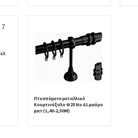
κελ
Πτυσσόμενο μεταλλικό
Κουρτινόξυλο Φ25 Νο Α1 μαύρο
ματ (1,40-2,50Μ)