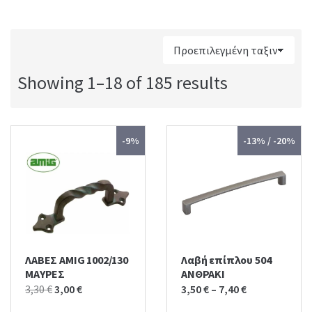
Showing 1–18 of 185 results
-9%
-13% / -20%
ΛΑΒΕΣ AMIG 1002/130
Λαβή επίπλου 504
ΜΑΥΡΕΣ
ΑΝΘΡΑΚΙ
Original
Current
3,30
€
3,00
€
3,50
€
–
7,40
€
price
price