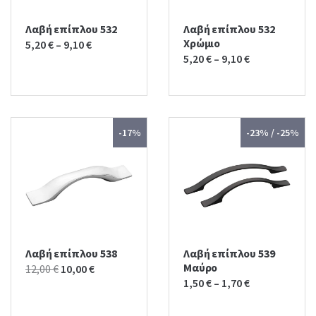
Λαβή επίπλου 532
Λαβή επίπλου 532
Χρώμιο
5,20
€
–
9,10
€
5,20
€
–
9,10
€
-17%
-23% / -25%
Λαβή επίπλου 538
Λαβή επίπλου 539
Μαύρο
Original
Current
12,00
€
10,00
€
1,50
€
–
1,70
€
price
price
was:
is: