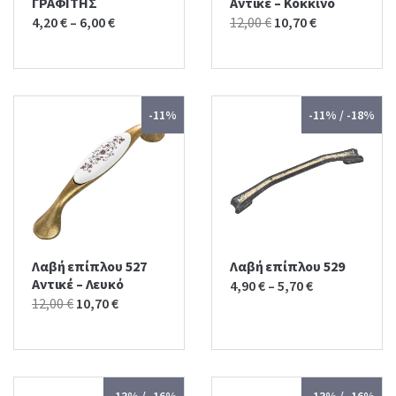
ΓΡΑΦΙΤΗΣ
Αντικέ – Kόκκινο
Original
Current
4,20
€
–
6,00
€
12,00
€
10,70
€
price
price
was:
is:
12,00 €.
10,70 €.
-11%
-11% / -18%
Λαβή επίπλου 527
Λαβή επίπλου 529
Αντικέ – Λευκό
4,90
€
–
5,70
€
Original
Current
12,00
€
10,70
€
price
price
was:
is:
12,00 €.
10,70 €.