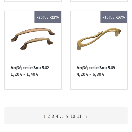
12,00 €.
10,00 €.
-20% / -22%
-15% / -16%
Λαβή επίπλου 542
Λαβή επίπλου 549
1,20
€
–
1,40
€
4,20
€
–
6,80
€
1
2
3
4
…
9
10
11
→