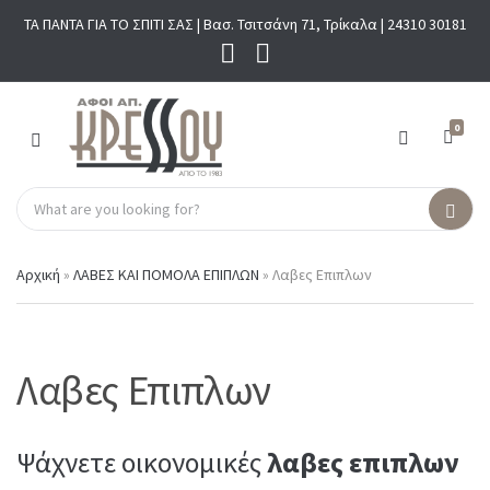
ΤΑ ΠΑΝΤΑ ΓΙΑ ΤΟ ΣΠΙΤΙ ΣΑΣ | Βασ. Τσιτσάνη 71, Τρίκαλα |
24310 30181
0
M
E
N
S
U
C
S
e
a
e
a
t
a
r
Αρχική
»
ΛΑΒΕΣ ΚΑΙ ΠΟΜΟΛΑ ΕΠΙΠΛΩΝ
»
Λαβες Επιπλων
e
r
c
g
c
h
o
h
p
r
r
y
o
Λαβες Επιπλων
n
d
a
u
m
c
Ψάχνετε οικονομικές
λαβες επιπλων
e
t
s