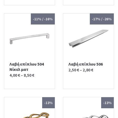
was:
is:
3,30 €.
3,00 €.
-11% / -16%
-17% / -26%
Λαβή επίπλου 504
Λαβή επίπλου 506
Νίκελ ματ
2,50
€
–
2,80
€
4,00
€
–
8,50
€
-13%
-13%