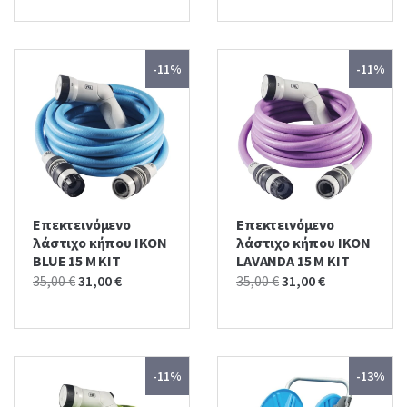
was:
is:
35,00 €.
31,00 €.
-11%
-11%
Επεκτεινόμενο
Επεκτεινόμενο
λάστιχο κήπου IKON
λάστιχο κήπου IKON
BLUE 15 M KIT
LAVANDA 15 M KIT
Original
Current
Original
Current
35,00
€
31,00
€
35,00
€
31,00
€
price
price
price
price
was:
is:
was:
is:
35,00 €.
31,00 €.
35,00 €.
31,00 €.
-11%
-13%