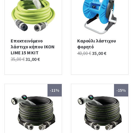
Επεκτεινόμενο
Καρούλι λάστιχου
λάστιχο κήπου IKON
φορητό
LIME 15 Μ KIT
Original
Current
40,00
€
35,00
€
Original
Current
35,00
€
31,00
€
price
price
price
price
was:
is:
was:
is:
40,00 €.
35,00 €.
35,00 €.
31,00 €.
-11%
-15%