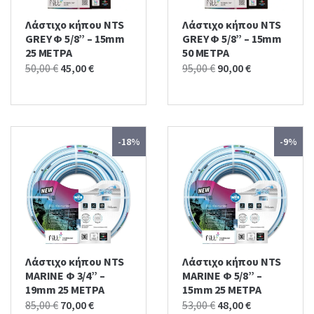
Λάστιχο κήπου NTS
Λάστιχο κήπου NTS
GREY Φ 5/8” – 15mm
GREY Φ 5/8” – 15mm
25 ΜΕΤΡΑ
50 ΜΕΤΡΑ
Original
Current
Original
Current
50,00
€
45,00
€
95,00
€
90,00
€
price
price
price
price
was:
is:
was:
is:
50,00 €.
45,00 €.
95,00 €.
90,00 €.
-18%
-9%
Λάστιχο κήπου NTS
Λάστιχο κήπου NTS
MARINE Φ 3/4” –
MARINE Φ 5/8” –
19mm 25 ΜΕΤΡΑ
15mm 25 ΜΕΤΡΑ
Original
Current
Original
Current
85,00
€
70,00
€
53,00
€
48,00
€