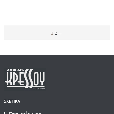
price
price
price
price
was:
is:
was:
is:
85,00 €.
70,00 €.
53,00 €.
48,00 €.
1
2
→
ΣΧΕΤΙΚΑ