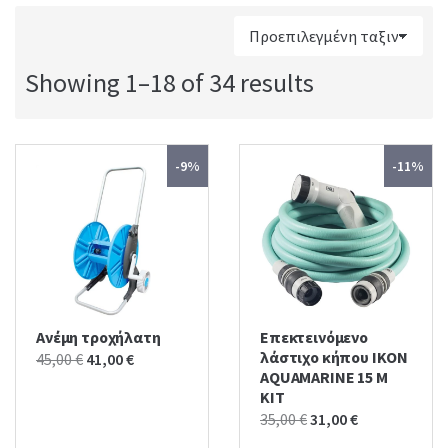
:
Showing 1–18 of 34 results
-9%
-11%
Ανέμη τροχήλατη
Επεκτεινόμενο
λάστιχο κήπου IKON
Original
Current
45,00
€
41,00
€
AQUAMARINE 15 M
price
price
KIT
was:
is:
Original
Current
35,00
€
31,00
€
45,00 €.
41,00 €.
price
price