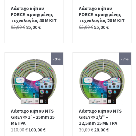
Λάστιχο κήπου
Λάστιχο κήπου
FORCE προηγμένης
FORCE προηγμένης
τεχνολογίας 40 Μ ΚΙΤ
τεχνολογίας 20 Μ KIT
Original
Current
Original
Current
95,00
€
85,00
€
65,00
€
55,00
€
price
price
price
price
was:
is:
was:
is:
95,00 €.
85,00 €.
65,00 €.
55,00 €.
-9%
-7%
Λάστιχο κήπου NTS
Λάστιχο κήπου NTS
GREY Φ 1′ – 25mm 25
GREY Φ 1/2” –
ΜΕΤΡΑ
12,5mm 15 ΜΕΤΡΑ
Original
Current
Original
Current
110,00
€
100,00
€
30,00
€
28,00
€