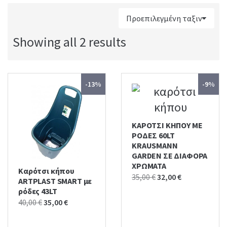
:
Showing all 2 results
-13%
-9%
ΚΑΡΟΤΣΙ ΚΗΠΟΥ ΜΕ
ΡΟΔΕΣ 60LT
KRAUSMANN
GARDEN ΣΕ ΔΙΑΦΟΡΑ
ΧΡΩΜΑΤΑ
Καρότσι κήπου
Original
Current
35,00
€
32,00
€
ARTPLAST SMART με
price
price
ρόδες 43LT
was:
is:
Original
Current
40,00
€
35,00
€
35,00 €.
32,00 €.
price
price
was:
is: