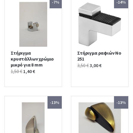
-7%
-14%
Στήριγμα
Στήριγμα ραφιών No
κρυστάλλων χρώμιο
251
μικρό για 8 mm
Original
Current
3,50
€
3,00
€
Original
Current
1,50
€
1,40
€
price
price
price
price
was:
is:
was:
is:
3,50 €.
3,00 €.
1,50 €.
1,40 €.
-13%
-13%