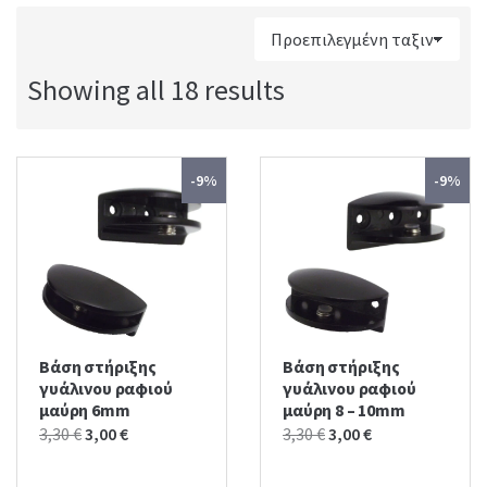
:
Showing all 18 results
-9%
-9%
Βάση στήριξης
Βάση στήριξης
γυάλινου ραφιού
γυάλινου ραφιού
μαύρη 6mm
μαύρη 8 – 10mm
Original
Current
Original
Current
3,30
€
3,00
€
3,30
€
3,00
€
price
price
price
price
was:
is:
was:
is: