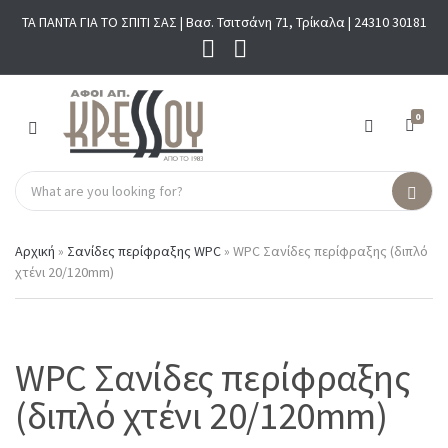
ΤΑ ΠΑΝΤΑ ΓΙΑ ΤΟ ΣΠΙΤΙ ΣΑΣ | Βασ. Τσιτσάνη 71, Τρίκαλα |
24310 30181
0
M
E
N
S
U
C
S
e
a
e
a
t
a
r
Αρχική
»
Σανίδες περίφραξης WPC
»
WPC Σανίδες περίφραξης (διπλό
e
r
c
χτένι 20/120mm)
g
c
h
o
h
p
r
r
y
o
n
d
WPC Σανίδες περίφραξης
a
u
m
c
(διπλό χτένι 20/120mm)
e
t
s