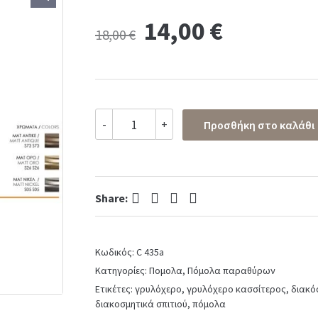
Original
Current
14,00
€
18,00
€
price
price
was:
is:
Γρυλόχερο
-
+
Προσθήκη στο καλάθι
παραθύρων
18,00 €.
14,00 €.
No
C
435
quantity
Facebook
Twitter
Pinterest
LinkedIn
Share:
Κωδικός:
C 435a
Κατηγορίες:
Πομολα
,
Πόμολα παραθύρων
Ετικέτες:
γρυλόχερο
,
γρυλόχερο κασσίτερος
,
διακό
διακοσμητικά σπιτιού
,
πόμολα