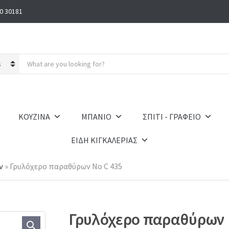
0 30181
S
e
a
r
c
h
ΚΟΥΖΙΝΑ
ΜΠΑΝΙΟ
ΣΠΙΤΙ - ΓΡΑΦΕΙΟ
p
r
ΕΙΔΗ ΚΙΓΚΑΛΕΡΙΑΣ
o
d
u
ν
»
Γρυλόχερο παραθύρων No C 435
c
t
s
:
Γρυλόχερο παραθύρων 