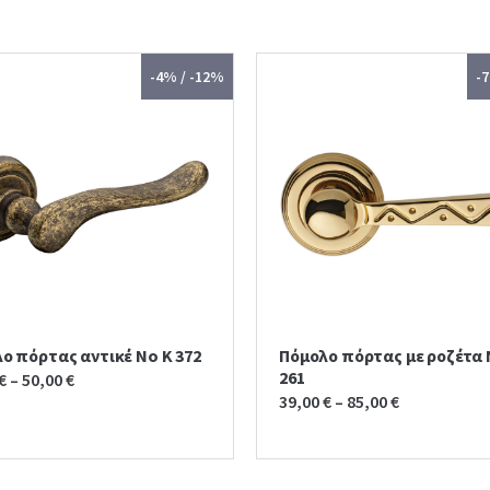
-4% / -12%
-
ο πόρτας αντικέ No K 372
Πόμολο πόρτας με ροζέτα
261
€
–
50,00
€
39,00
€
–
85,00
€