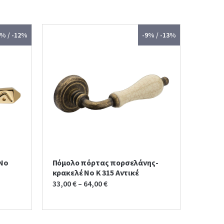
7% / -12%
-9% / -13%
 No
Πόμολο πόρτας πορσελάνης-
κρακελέ No K 315 Αντικέ
33,00
€
–
64,00
€