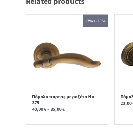
Related products
-7% / -11%
Πόμολο πόρτας με ροζέτα No
Πόμολ
375
23,00
40,00
€
–
85,00
€