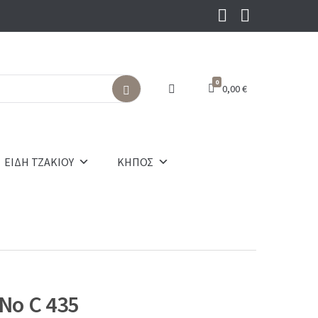
0
0,00
€
S
e
a
r
c
ΕΙΔΗ ΤΖΑΚΙΟΥ
ΚΗΠΟΣ
h
No C 435