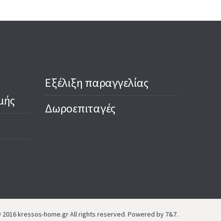
Εξέλιξη παραγγελίας
μής
Δωροεπιταγές
 2016 kressos-home.gr All rights reserved. Powered by 7&7.