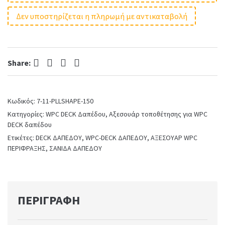
Δεν υποστηρίζεται η πληρωμή με αντικαταβολή
Facebook
Twitter
Pinterest
LinkedIn
Share:
Κωδικός:
7-11-PLLSHAPE-150
Κατηγορίες:
WPC DECK Δαπέδου
,
Αξεσουάρ τοποθέτησης για WPC
DECK δαπέδου
Ετικέτες:
DECK ΔΑΠΕΔΟΥ
,
WPC-DECK ΔΑΠΕΔΟΥ
,
ΑΞΕΣΟΥΑΡ WPC
ΠΕΡΙΦΡΑΞΗΣ
,
ΣΑΝΙΔΑ ΔΑΠΕΔΟΥ
ΠΕΡΙΓΡΑΦΉ