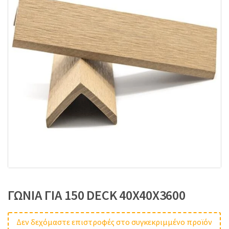
:
ΓΩΝΙΑ ΓΙΑ 150 DECK 40Χ40Χ3600
Δεν δεχόμαστε επιστροφές στο συγκεκριμμένο προϊόν