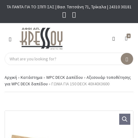
ΤΑ ΠΑΝΤΑ ΓΙΑ ΤΟ ΣΠΙΤΙ ΣΑΣ | Βασ. Τσιτσάνη 71, Τρίκαλα |
24310 30181
0
M
E
N
S
U
C
S
e
a
e
a
t
a
r
Αρχική
»
Κατάστημα
»
WPC DECK Δαπέδου
»
Αξεσουάρ τοποθέτησης
e
r
c
για WPC DECK δαπέδου
»
ΓΩΝΙΑ ΓΙΑ 150 DECK 40Χ40Χ3600
g
c
h
o
h
p
r
r
y
o
n
d
a
u
m
c
e
t
s