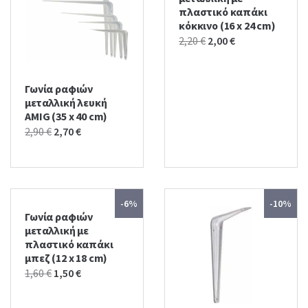
πλαστικό καπάκι
κόκκινο (16 x 24 cm)
Original
Current
2,20
€
2,00
€
price
price
was:
is:
Γωνία ραφιών
2,20 €.
2,00 €.
μεταλλική λευκή
AMIG (35 x 40 cm)
Original
Current
2,90
€
2,70
€
price
price
was:
is:
2,90 €.
2,70 €.
-6%
-10%
Γωνία ραφιών
μεταλλική με
πλαστικό καπάκι
μπεζ (12 x 18 cm)
Original
Current
1,60
€
1,50
€
price
price
was:
is: