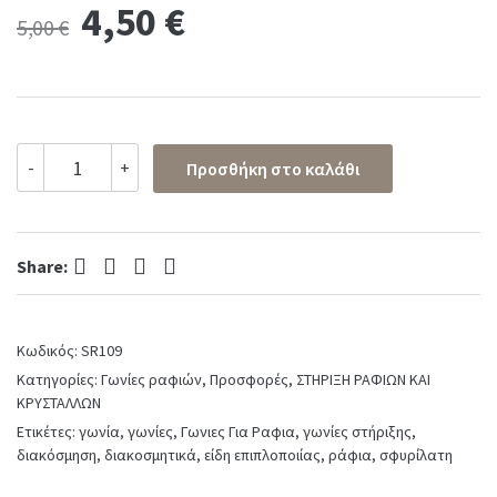
Original
Current
4,50
€
5,00
€
price
price
was:
is:
ΓΩΝΙΕΣ
-
+
Προσθήκη στο καλάθι
ΡΑΦΙΩΝ
5,00 €.
4,50 €.
ΔΙΑΚΟΣΜΗΤΙΚΕΣ
ΣΦΥΡΙΛΑΤΕΣ
150Χ200
Facebook
Twitter
Pinterest
LinkedIn
ΜΑΥΡΕΣ
Share:
2-
8
quantity
Κωδικός:
SR109
Κατηγορίες:
Γωνίες ραφιών
,
Προσφορές
,
ΣΤΗΡΙΞΗ ΡΑΦΙΩΝ ΚΑΙ
ΚΡΥΣΤΑΛΛΩΝ
Ετικέτες:
γωνία
,
γωνίες
,
Γωνιες Για Ραφια
,
γωνίες στήριξης
,
διακόσμηση
,
διακοσμητικά
,
είδη επιπλοποιίας
,
ράφια
,
σφυρίλατη