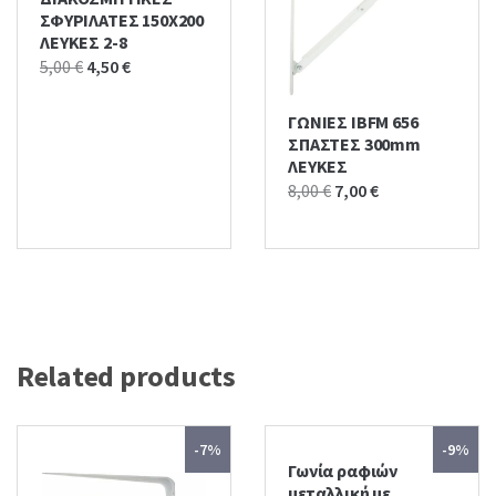
ΣΦΥΡΙΛΑΤΕΣ 150Χ200
ΛΕΥΚΕΣ 2-8
Original
Current
5,00
€
4,50
€
price
price
was:
is:
ΓΩΝΙΕΣ IBFM 656
ΣΠΑΣΤΕΣ 300mm
5,00 €.
4,50 €.
ΛΕΥΚΕΣ
Original
Current
8,00
€
7,00
€
price
price
was:
is:
8,00 €.
7,00 €.
Related products
-7%
-9%
Γωνία ραφιών
μεταλλική με