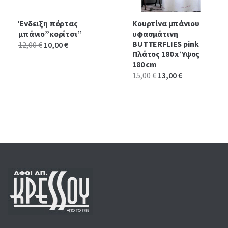
Ένδειξη πόρτας
Κουρτίνα μπάνιου
μπάνιο”κορίτσι”
υφασμάτινη
BUTTERFLIES pink
Original
Current
12,00
€
10,00
€
Πλάτος 180 x Ύψος
price
price
180 cm
was:
is:
Original
Current
15,00
€
13,00
€
12,00 €.
10,00 €.
price
price
was:
is:
15,00 €.
13,00 €.