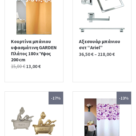
Κουρτίνα μπάνιου
Αξεσουάρ μπάνιου
υφασμάτινη GARDEN
σετ “Ariel”
Πλάτος 180 x Ύψος
36,50
€
–
218,00
€
200 cm
Original
Current
15,00
€
13,00
€
price
price
was:
is:
15,00 €.
13,00 €.
-17%
-13%