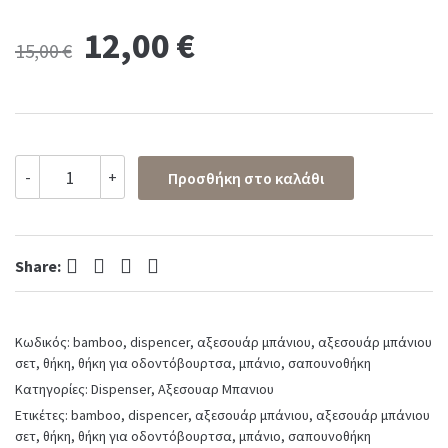
Original
Current
12,00
€
15,00
€
price
price
was:
is:
Διανεμητής
-
+
Προσθήκη στο καλάθι
σαπουνιού
15,00 €.
12,00 €.
Dispenser
Δοχείο
για
Facebook
Twitter
Pinterest
LinkedIn
κρεμοσάπουνο
Share:
με
αντλία
σε
Κωδικός:
bamboo, dispencer, αξεσουάρ μπάνιου, αξεσουάρ μπάνιου
Γκρι
Χρώμα
σετ, θήκη, θήκη για οδοντόβουρτσα, μπάνιο, σαπουνοθήκη
quantity
Κατηγορίες:
Dispenser
,
Αξεσουαρ Μπανιου
Ετικέτες:
bamboo
,
dispencer
,
αξεσουάρ μπάνιου
,
αξεσουάρ μπάνιου
σετ
,
θήκη
,
θήκη για οδοντόβουρτσα
,
μπάνιο
,
σαπουνοθήκη