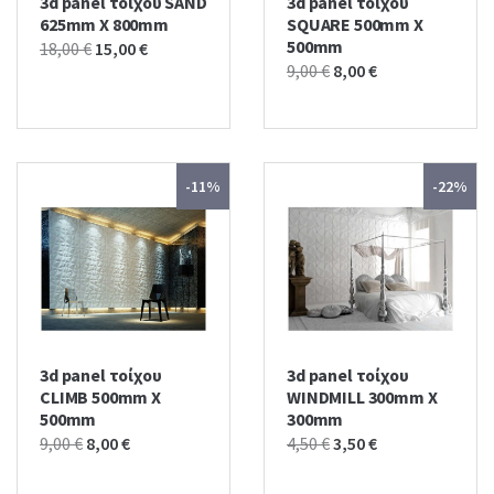
3d panel τοίχου SAND
3d panel τοίχου
625mm X 800mm
SQUARE 500mm X
500mm
Original
Current
18,00
€
15,00
€
Original
Current
9,00
€
8,00
€
price
price
price
price
was:
is:
was:
is:
18,00 €.
15,00 €.
9,00 €.
8,00 €.
-11%
-22%
3d panel τοίχου
3d panel τοίχου
CLIMB 500mm X
WINDMILL 300mm X
500mm
300mm
Original
Current
Original
Current
9,00
€
8,00
€
4,50
€
3,50
€
price
price
price
price