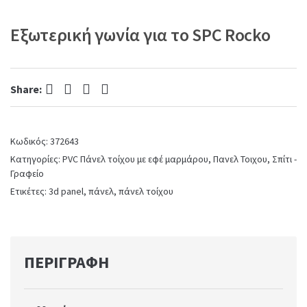
Εξωτερική γωνία για το SPC Rocko
Facebook
Twitter
Pinterest
LinkedIn
Share:
Κωδικός:
372643
Κατηγορίες:
PVC Πάνελ τοίχου με εφέ μαρμάρου
,
Πανελ Τοιχου
,
Σπίτι -
Γραφείο
Ετικέτες:
3d panel
,
πάνελ
,
πάνελ τοίχου
ΠΕΡΙΓΡΑΦΉ