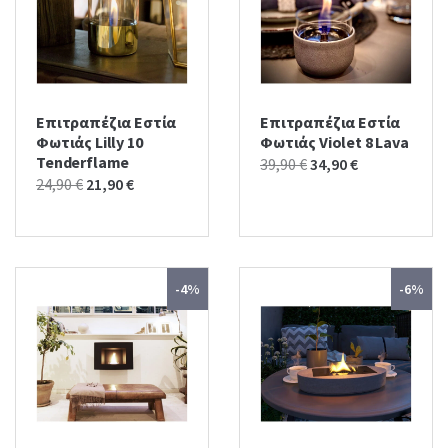
Επιτραπέζια Εστία
Επιτραπέζια Εστία
Φωτιάς Lilly 10
Φωτιάς Violet 8 Lava
Tenderflame
Original
Current
39,90
€
34,90
€
Original
Current
24,90
€
21,90
€
price
price
price
price
was:
is:
was:
is:
39,90 €.
34,90 €.
24,90 €.
21,90 €.
-4%
-6%