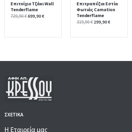
Επιτοίχιο Tζάκι Wall
Επιτραπέζια Εστία
Tenderflame
Φωτιάς Carnation
Tenderflame
Original
Current
729,90
€
699,90
€
Original
Current
319,90
€
299,90
€
price
price
price
price
was:
is:
was:
is:
729,90 €.
699,90 €.
319,90 €.
299,90 €.
ΣΧΕΤΙΚΑ
Η Εταιρεία μας