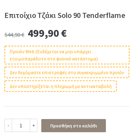
Επιτοίχιο Tζάκι Solo 90 Tenderflame
Original
Current
499,90
€
544,90
€
price
price
Προϊόν Web (Ενδέχεται να μην υπάρχει
ετοιμοπαράδοτο στο φυσικό κατάστημα)
was:
is:
Δεν δεχόμαστε επιστροφές στο συγκεκριμμένο προϊόν
544,90 €.
499,90 €.
Δεν υποστηρίζεται η πληρωμή με αντικαταβολή
Επιτοίχιο
-
+
Προσθήκη στο καλάθι
Tζάκι
Solo