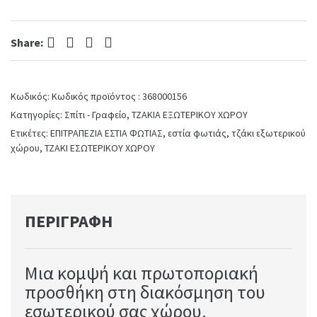
90
Tenderflame
Facebook
Twitter
Pinterest
LinkedIn
quantity
Share:
Κωδικός:
Κωδικός προϊόντος : 368000156
Κατηγορίες:
Σπίτι - Γραφείο
,
ΤΖΑΚΙΑ ΕΞΩΤΕΡΙΚΟΥ ΧΩΡΟΥ
Ετικέτες:
ΕΠΙΤΡΑΠΕΖΙΑ ΕΣΤΙΑ ΦΩΤΙΑΣ
,
εστία φωτιάς
,
τζάκι εξωτερικού
χώρου
,
ΤΖΑΚΙ ΕΣΩΤΕΡΙΚΟΥ ΧΩΡΟΥ
ΠΕΡΙΓΡΑΦΉ
Μια κομψή και πρωτοποριακή
προσθήκη στη διακόσμηση του
εσωτερικού σας χώρου.