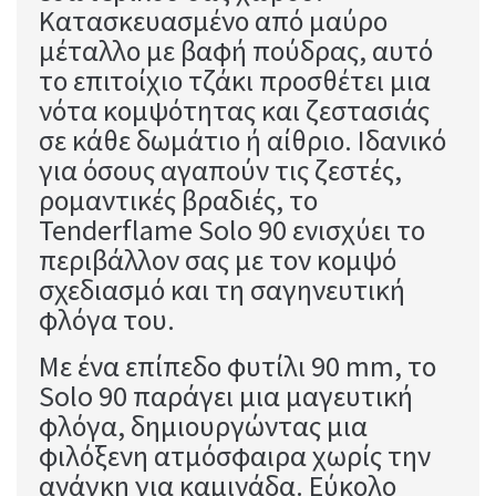
Κατασκευασμένο από μαύρο
μέταλλο με βαφή πούδρας, αυτό
το επιτοίχιο τζάκι προσθέτει μια
νότα κομψότητας και ζεστασιάς
σε κάθε δωμάτιο ή αίθριο. Ιδανικό
για όσους αγαπούν τις ζεστές,
ρομαντικές βραδιές, το
Tenderflame Solo 90 ενισχύει το
περιβάλλον σας με τον κομψό
σχεδιασμό και τη σαγηνευτική
φλόγα του.
Με ένα επίπεδο φυτίλι 90 mm, το
Solo 90 παράγει μια μαγευτική
φλόγα, δημιουργώντας μια
φιλόξενη ατμόσφαιρα χωρίς την
ανάγκη για καμινάδα. Εύκολο