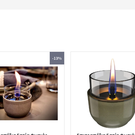
-13%
απέζια Εστία Φωτιάς
Επιτραπέζια Εστία Φωτιά