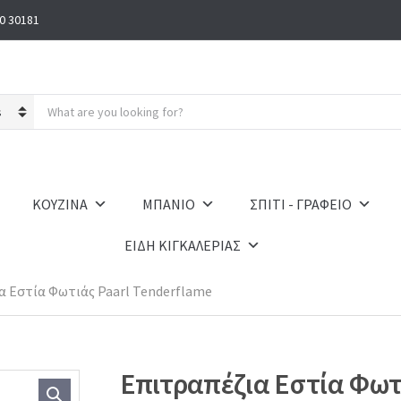
0 30181
S
e
a
r
c
h
ΚΟΥΖΙΝΑ
ΜΠΑΝΙΟ
ΣΠΙΤΙ - ΓΡΑΦΕΙΟ
p
r
ΕΙΔΗ ΚΙΓΚΑΛΕΡΙΑΣ
o
d
u
α Εστία Φωτιάς Paarl Tenderflame
c
t
s
:
Επιτραπέζια Εστία Φωτ