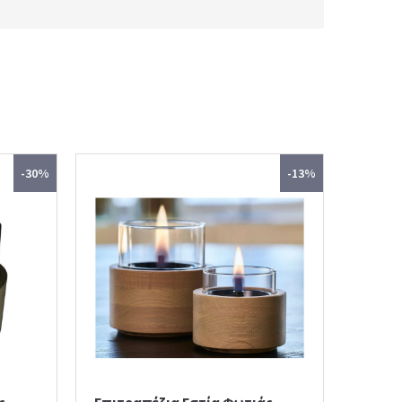
-30%
-13%
ς
Επιτραπέζια Εστία Φωτιάς