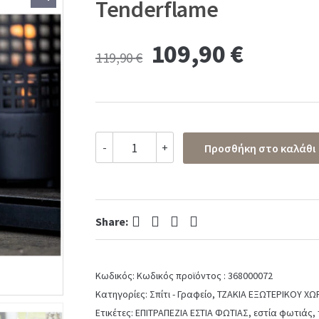
Tenderflame
Original
Curren
109,90
€
119,90
€
price
price
was:
is:
Επιτραπέζια
-
+
Προσθήκη στο καλάθι
Εστία
119,90 €.
109,90
Φωτιάς
Paarl
Tenderflame
quantity
Facebook
Twitter
Pinterest
LinkedIn
Share:
Κωδικός:
Κωδικός προϊόντος : 368000072
Κατηγορίες:
Σπίτι - Γραφείο
,
ΤΖΑΚΙΑ ΕΞΩΤΕΡΙΚΟΥ ΧΩ
Ετικέτες:
ΕΠΙΤΡΑΠΕΖΙΑ ΕΣΤΙΑ ΦΩΤΙΑΣ
,
εστία φωτιάς
,