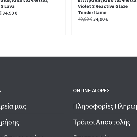
 8 Lava
Violet 8 Reactive Glaze
Tenderflame
Original
Current
€
34,90
€
Original
Current
49,90
€
34,90
€
price
price
price
price
was:
is:
was:
is:
39,90 €.
34,90 €.
49,90 €.
34,90 €.
Α
ONLINE ΑΓΟΡΕΣ
ιρεία μας
Πληροφορίες Πληρω
χρήσης
Τρόποι Αποστολής