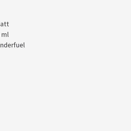
att
 ml
enderfuel