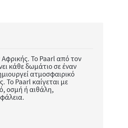
Αφρικής. Το Paarl από τον
νει κάθε δωμάτιο σε έναν
δημιουργεί ατμοσφαιρικό
 Το Paarl καίγεται με
ό, οσμή ή αιθάλη,
σφάλεια.