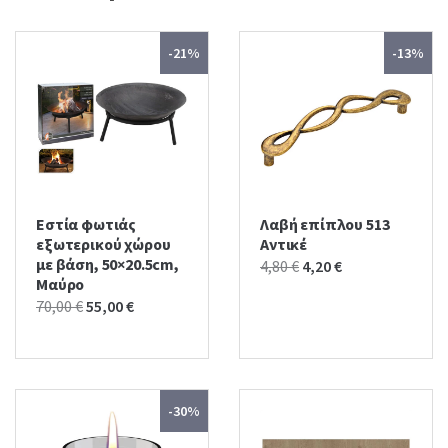
-21%
-13%
Εστία φωτιάς
Λαβή επίπλου 513
εξωτερικού χώρου
Αντικέ
με βάση, 50×20.5cm,
Original
Current
4,80
€
4,20
€
Μαύρο
price
price
Original
Current
70,00
€
55,00
€
was:
is:
price
price
4,80 €.
4,20 €.
was:
is:
70,00 €.
55,00 €.
-30%