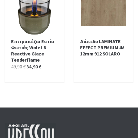
Επιτραπέζια Εστία
Δάπεδο LAMINATE
Φωτιάς Violet 8
EFFECT PREMIUM 4V
Reactive Glaze
12mm 912 SOLARO
Tenderflame
Original
Current
49,90
€
34,90
€
price
price
was:
is:
49,90 €.
34,90 €.