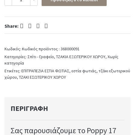
Εστία
Φωτιάς
Poppy
17
Facebook
Twitter
Pinterest
LinkedIn
Tenderflame
Share:
quantity
Κωδικός:
Κωδικός προϊόντος : 368000091
Κατηγορίες:
Σπίτι - Γραφείο
,
ΤΖΑΚΙΑ ΕΞΩΤΕΡΙΚΟΥ ΧΩΡΟΥ
,
Χωρίς
κατηγορία
Ετικέτες:
ΕΠΙΤΡΑΠΕΖΙΑ ΕΣΤΙΑ ΦΩΤΙΑΣ
,
εστία φωτιάς
,
τζάκι εξωτερικού
χώρου
,
ΤΖΑΚΙ ΕΣΩΤΕΡΙΚΟΥ ΧΩΡΟΥ
ΠΕΡΙΓΡΑΦΉ
Σας παρουσιάζουμε το Poppy 17