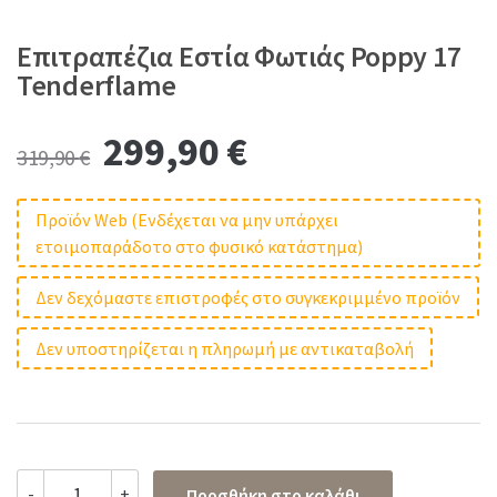
Επιτραπέζια Εστία Φωτιάς Poppy 17
Tenderflame
Original
Current
299,90
€
319,90
€
price
price
Προϊόν Web (Ενδέχεται να μην υπάρχει
ετοιμοπαράδοτο στο φυσικό κατάστημα)
was:
is:
Δεν δεχόμαστε επιστροφές στο συγκεκριμμένο προϊόν
319,90 €.
299,90 €.
Δεν υποστηρίζεται η πληρωμή με αντικαταβολή
Επιτραπέζια
-
+
Προσθήκη στο καλάθι