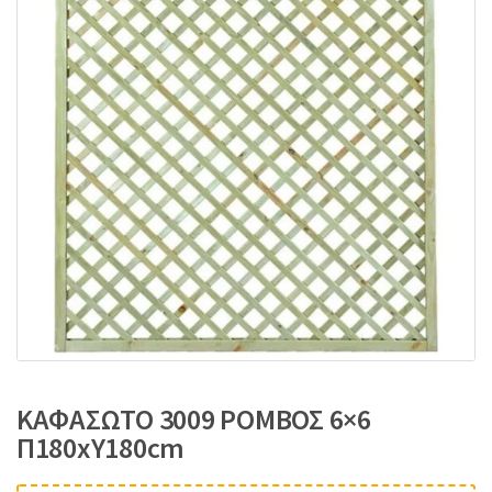
:
ΚΑΦΑΣΩΤΟ 3009 ΡΟΜΒΟΣ 6×6
Π180xΥ180cm