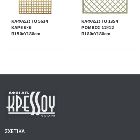
ΚΑΦΑΣΩΤΟ 5634
ΚΑΦΑΣΩΤΟ 1354
ΚΑΡΕ 6×6
ΡΟΜΒΟΣ 12×12
Π150xΥ180cm
Π180xΥ180cm
ΣΧΕΤΙΚΑ