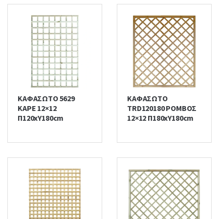
ΚΑΦΑΣΩΤΟ 5629
ΚΑΦΑΣΩΤΟ
ΚΑΡΕ 12×12
TRD120180 ΡΟΜΒΟΣ
Π120xΥ180cm
12×12 Π180xΥ180cm