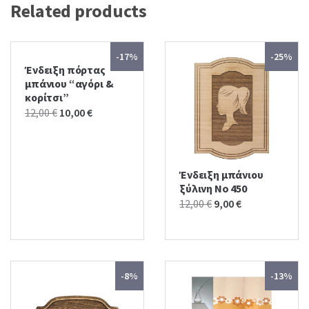
Related products
-17%
-25%
Ένδειξη πόρτας
μπάνιου “αγόρι &
κορίτσι”
Original
Current
12,00
€
10,00
€
price
price
was:
is:
12,00 €.
10,00 €.
Ένδειξη μπάνιου
ξύλινη No 450
Original
Current
12,00
€
9,00
€
price
price
was:
is:
12,00 €.
9,00 €.
-8%
-13%