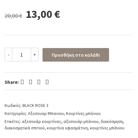
Original
Current
13,00
€
20,00
€
price
price
was:
is:
Κουρτίνα
-
+
Προσθήκη στο καλάθι
μπάνιου
20,00 €.
13,00 €.
υφασμάτινη
BLACK
ROSE
Facebook
Twitter
Pinterest
LinkedIn
Πλάτος
Share:
180
x
Ύψος
Κωδικός:
BLACK ROSE 3
180
cm
Κατηγορίες:
Αξεσουαρ Μπανιου
,
Κουρτίνες μπάνιου
quantity
Ετικέτες:
αξεσουάρ κουρτίνας
,
αξεσουάρ μπάνιου
,
διακόσμηση
,
διακοσμητικά σπιτιού
,
κουρτίνα υφασμάτινη
,
κουρτίνες μπάνιου