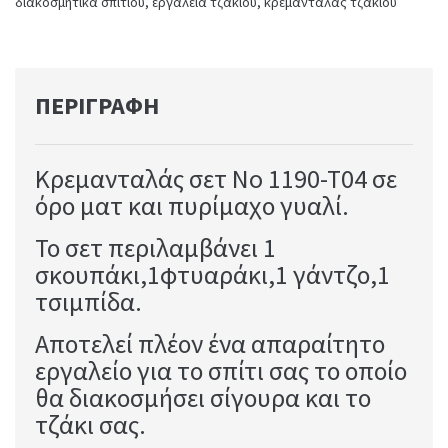
διακοσμητικά σπιτιού
,
εργαλεία τζακιού
,
κρεμανταλάς τζακιού
ΠΕΡΙΓΡΑΦΉ
Κρεμανταλάς σετ No 1190-T04 σε
όρο ματ και πυρίμαχο γυαλί.
Το σετ περιλαμβάνει 1
σκουπάκι,1φτυαράκι,1 γάντζο,1
τσιμπίδα.
Αποτελεί πλέον ένα απαραίτητο
εργαλείο για το σπίτι σας το οποίο
θα διακοσμήσει σίγουρα και το
τζάκι σας.