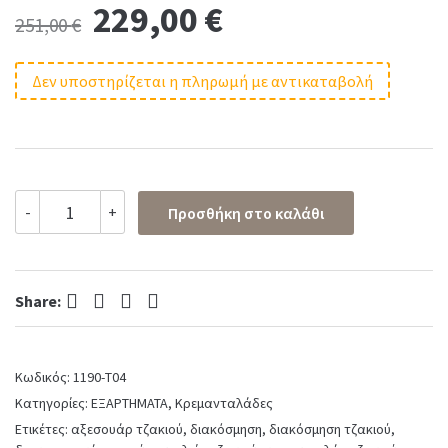
Original
Current
229,00
€
251,00
€
price
price
Δεν υποστηρίζεται η πληρωμή με αντικαταβολή
was:
is:
251,00 €.
229,00 €.
Κρεμανταλάς
-
+
Προσθήκη στο καλάθι
σετ
No
1190-
T04
Facebook
Twitter
Pinterest
LinkedIn
σε
Share:
όρο
ματ
quantity
Κωδικός:
1190-T04
Κατηγορίες:
ΕΞΑΡΤΗΜΑΤΑ
,
Κρεμανταλάδες
Ετικέτες:
αξεσουάρ τζακιού
,
διακόσμηση
,
διακόσμηση τζακιού
,