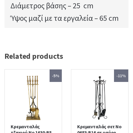
Διάμετρος βάσης – 25 cm
Ύψος μαζί με τα εργαλεία – 65 cm
Related products
-5%
-11%
Κρεμανταλάς
Κρεμανταλάς σετ No
τζακιού No 1630-Β5
0683-B16 σε μαύρο