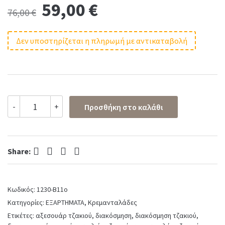
Original
Current
59,00
€
76,00
€
price
price
Δεν υποστηρίζεται η πληρωμή με αντικαταβολή
was:
is:
76,00 €.
59,00 €.
Κρεμανταλάς
-
+
Προσθήκη στο καλάθι
σετ
No
1230-
B11
Facebook
Twitter
Pinterest
LinkedIn
σε
Share:
καφέ
ελιάς
quantity
Κωδικός:
1230-B11o
Κατηγορίες:
ΕΞΑΡΤΗΜΑΤΑ
,
Κρεμανταλάδες
Ετικέτες:
αξεσουάρ τζακιού
,
διακόσμηση
,
διακόσμηση τζακιού
,