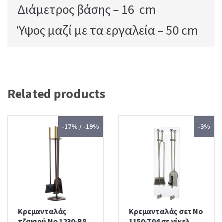
Διάμετρος βάσης – 16 cm
Ύψος μαζί με τα εργαλεία – 50 cm
Related products
-17% / -19%
-3%
Κρεμανταλάς
Κρεμανταλάς σετ No
τζακιού No 1230-Β8
1150-T04 σε νίκελ