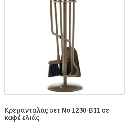
:
Κρεμανταλάς σετ No 1230-B11 σε
καφέ ελιάς