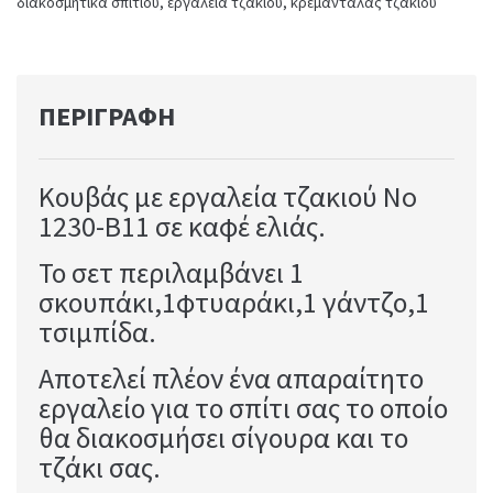
διακοσμητικά σπιτιού
,
εργαλεία τζακιού
,
κρεμανταλάς τζακιού
ΠΕΡΙΓΡΑΦΉ
Κουβάς με εργαλεία τζακιού No
1230-B11 σε καφέ ελιάς.
Το σετ περιλαμβάνει 1
σκουπάκι,1φτυαράκι,1 γάντζο,1
τσιμπίδα.
Αποτελεί πλέον ένα απαραίτητο
εργαλείο για το σπίτι σας το οποίο
θα διακοσμήσει σίγουρα και το
τζάκι σας.