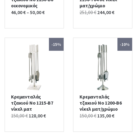
οικονομικός
ματ/χρώμιο
Original
Current
46,00
€
–
50,00
€
251,00
€
244,00
€
price
price
was:
is:
251,00 €.
244,00 €.
-15%
-10%
Κρεμανταλάς
Κρεμανταλάς
τζακιού No 1215-Β7
τζακιού No 1200-Β6
νίκελ ματ
νίκελ ματ/χρώμιο
Original
Current
Original
Current
150,00
€
128,00
€
150,00
€
135,00
€
price
price
price
price
was:
is:
was:
is: