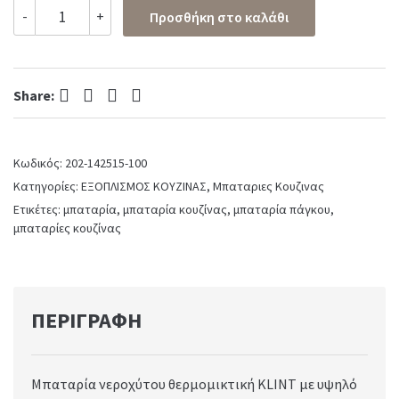
Μπαταρία
-
+
Προσθήκη στο καλάθι
Νεροχύτη
Κουζίνας
Klint
Eurorama
Facebook
Twitter
Pinterest
LinkedIn
Chrome
Share:
quantity
Κωδικός:
202-142515-100
Κατηγορίες:
ΕΞΟΠΛΙΣΜΟΣ ΚΟΥΖΙΝΑΣ
,
Μπαταριες Κουζινας
Ετικέτες:
μπαταρία
,
μπαταρία κουζίνας
,
μπαταρία πάγκου
,
μπαταρίες κουζίνας
ΠΕΡΙΓΡΑΦΉ
Μπαταρία νεροχύτου θερμομικτική KLINT με υψηλό