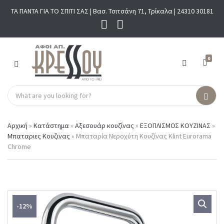
ΤΑ ΠΑΝΤΑ ΓΙΑ ΤΟ ΣΠΙΤΙ ΣΑΣ | Βασ. Τσιτσάνη 71, Τρίκαλα |
24310 30181
0
M
E
N
S
U
C
S
e
a
e
a
t
a
r
Αρχική
»
Κατάστημα
»
Αξεσουάρ κουζίνας
»
ΕΞΟΠΛΙΣΜΟΣ ΚΟΥΖΙΝΑΣ
»
e
r
c
Μπαταριες Κουζινας
»
Μπαταρία Νεροχύτη Κουζίνας Klint Eurorama
g
c
h
Chrome
o
h
p
r
r
y
o
n
d
a
u
m
c
-12%
e
t
s