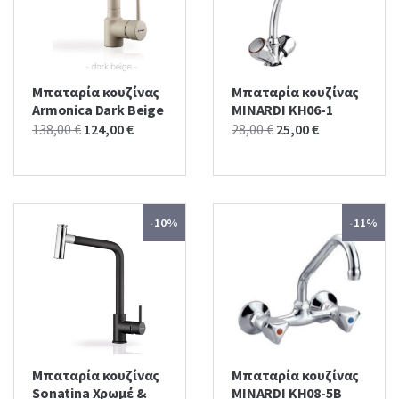
Μπαταρία κουζίνας
Μπαταρία κουζίνας
Armonica Dark Beige
MINARDI KH06-1
Original
Current
Original
Current
138,00
€
124,00
€
28,00
€
25,00
€
price
price
price
price
was:
is:
was:
is:
138,00 €.
124,00 €.
28,00 €.
25,00 €.
-10%
-11%
Μπαταρία κουζίνας
Μπαταρία κουζίνας
Sonatina Χρωμέ &
MINARDI KH08-5B