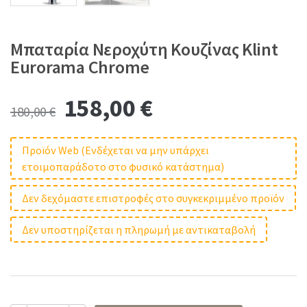
Μπαταρία Νεροχύτη Κουζίνας Klint
Eurorama Chrome
Original
Current
158,00
€
180,00
€
price
price
Προϊόν Web (Ενδέχεται να μην υπάρχει
ετοιμοπαράδοτο στο φυσικό κατάστημα)
was:
is:
Δεν δεχόμαστε επιστροφές στο συγκεκριμμένο προϊόν
180,00 €.
158,00 €.
Δεν υποστηρίζεται η πληρωμή με αντικαταβολή