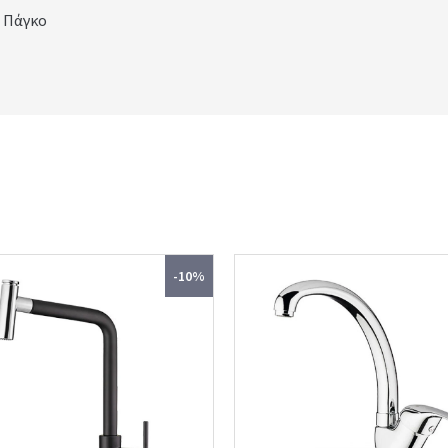
 Πάγκο
-10%