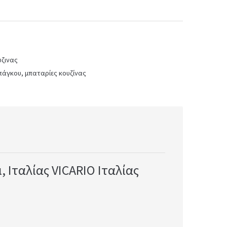
υζινας
πάγκου
,
μπαταρίες κουζίνας
 Ιταλίας VICARIO Ιταλίας