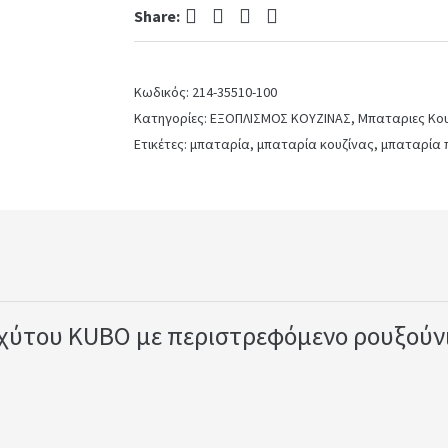
Facebook
Twitter
Pinterest
LinkedIn
Share:
Κωδικός:
214-35510-100
Κατηγορίες:
ΕΞΟΠΛΙΣΜΟΣ ΚΟΥΖΙΝΑΣ
,
Μπαταριες Κο
Ετικέτες:
μπαταρία
,
μπαταρία κουζίνας
,
μπαταρία 
ύτου KUBO με περιστρεφόμενο ρουξούνι,