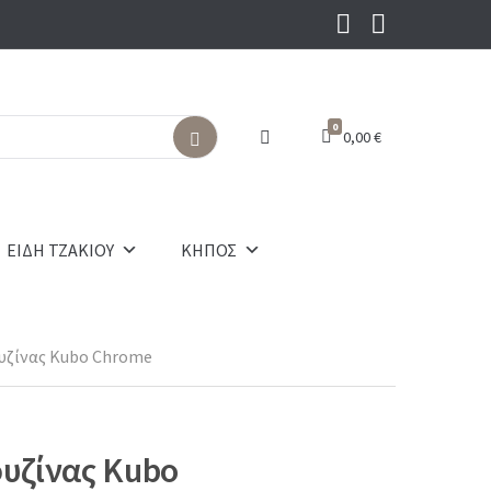
0
0,00
€
S
e
a
r
c
ΕΙΔΗ ΤΖΑΚΙΟΥ
ΚΗΠΟΣ
h
υζίνας Kubo Chrome
υζίνας Kubo