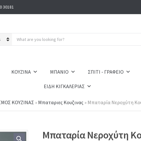
0 30181
S
e
a
r
c
h
ΚΟΥΖΙΝΑ
ΜΠΑΝΙΟ
ΣΠΙΤΙ - ΓΡΑΦΕΙΟ
p
r
ΕΙΔΗ ΚΙΓΚΑΛΕΡΙΑΣ
o
d
u
ΣΜΟΣ ΚΟΥΖΙΝΑΣ
»
Μπαταριες Κουζινας
»
Μπαταρία Νεροχύτη Κο
c
t
s
:
Μπαταρία Νεροχύτη Κο