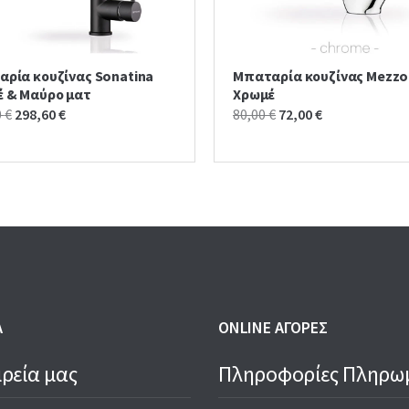
ρία κουζίνας Sonatina
Μπαταρία κουζίνας Mezzo
 & Μαύρο ματ
Χρωμέ
Original
Current
Original
Current
0
€
298,60
€
80,00
€
72,00
€
price
price
price
price
was:
is:
was:
is:
330,00 €.
298,60 €.
80,00 €.
72,00 €.
Α
ONLINE ΑΓΟΡΕΣ
ιρεία μας
Πληροφορίες Πληρω