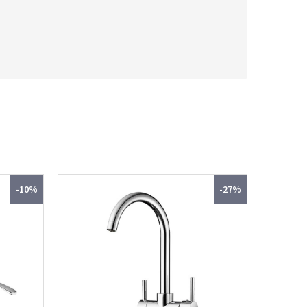
-10%
-27%