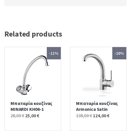
Related products
-11%
-10%
Μπαταρία κουζίνας
Μπαταρία κουζίνας
MINARDI KH06-1
Armonica Satin
Original
Current
Original
Current
28,00
€
25,00
€
138,00
€
124,00
€
price
price
price
price
was:
is:
was:
is: