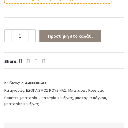
Μπαταρία
-
+
Προσθήκη στο καλάθι
Νεροχύτη
Κουζίνας
Raw
Vicario
Facebook
Twitter
Pinterest
LinkedIn
Black
Share:
Matt
quantity
Κωδικός:
214-400686-400
Κατηγορίες:
ΕΞΟΠΛΙΣΜΟΣ ΚΟΥΖΙΝΑΣ
,
Μπαταριες Κουζινας
Ετικέτες:
μπαταρία
,
μπαταρία κουζίνας
,
μπαταρία πάγκου
,
μπαταρίες κουζίνας