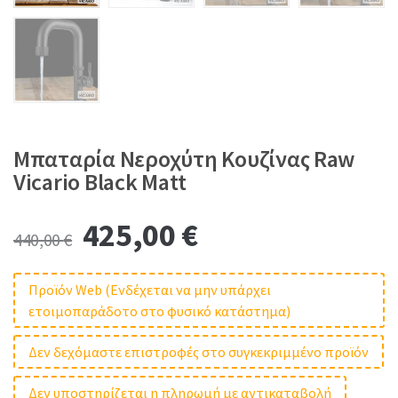
Μπαταρία Νεροχύτη Κουζίνας Raw
Vicario Black Matt
Original
Current
425,00
€
440,00
€
price
price
Προϊόν Web (Ενδέχεται να μην υπάρχει
ετοιμοπαράδοτο στο φυσικό κατάστημα)
was:
is:
Δεν δεχόμαστε επιστροφές στο συγκεκριμμένο προϊόν
440,00 €.
425,00 €.
Δεν υποστηρίζεται η πληρωμή με αντικαταβολή