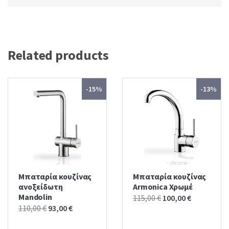
Related products
-15%
-13%
Μπαταρία κουζίνας
Μπαταρία κουζίνας
ανοξείδωτη
Armonica Χρωμέ
Mandolin
Original
Current
115,00
€
100,00
€
Original
Current
110,00
€
93,00
€
price
price
price
price
was:
is: