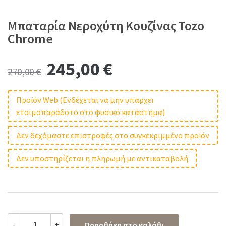
Μπαταρία Νεροχύτη Κουζίνας Tozo
Chrome
Original
Current
245,00
€
270,00
€
price
price
Προϊόν Web (Ενδέχεται να μην υπάρχει
ετοιμοπαράδοτο στο φυσικό κατάστημα)
was:
is:
Δεν δεχόμαστε επιστροφές στο συγκεκριμμένο προϊόν
270,00 €.
245,00 €.
Δεν υποστηρίζεται η πληρωμή με αντικαταβολή
Μπαταρία
-
+
Προσθήκη στο καλάθι