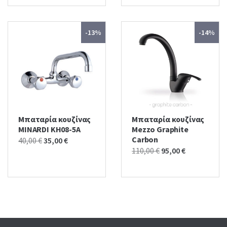
was:
is:
115,00 €.
100,00 €.
110,00 €.
93,00 €.
-13%
-14%
Μπαταρία κουζίνας
Μπαταρία κουζίνας
MINARDI KH08-5A
Mezzo Graphite
Carbon
Original
Current
40,00
€
35,00
€
Original
Current
110,00
€
95,00
€
price
price
price
price
was:
is:
was:
is:
40,00 €.
35,00 €.
110,00 €.
95,00 €.