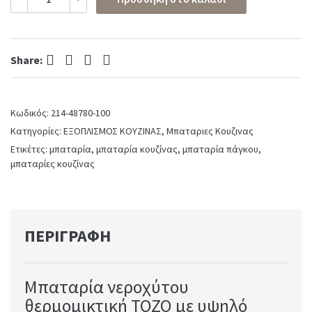
Νεροχύτη
Κουζίνας
Tozo
Chrome
Facebook
Twitter
Pinterest
LinkedIn
quantity
Share:
Κωδικός:
214-48780-100
Κατηγορίες:
ΕΞΟΠΛΙΣΜΟΣ ΚΟΥΖΙΝΑΣ
,
Μπαταριες Κουζινας
Ετικέτες:
μπαταρία
,
μπαταρία κουζίνας
,
μπαταρία πάγκου
,
μπαταρίες κουζίνας
ΠΕΡΙΓΡΑΦΉ
Μπαταρία νεροχύτου
θερμομικτική TOZO με υψηλό