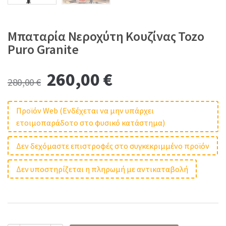
Μπαταρία Νεροχύτη Κουζίνας Tozo
Puro Granite
Original
Current
260,00
€
280,00
€
price
price
Προϊόν Web (Ενδέχεται να μην υπάρχει
ετοιμοπαράδοτο στο φυσικό κατάστημα)
was:
is:
Δεν δεχόμαστε επιστροφές στο συγκεκριμμένο προϊόν
280,00 €.
260,00 €.
Δεν υποστηρίζεται η πληρωμή με αντικαταβολή