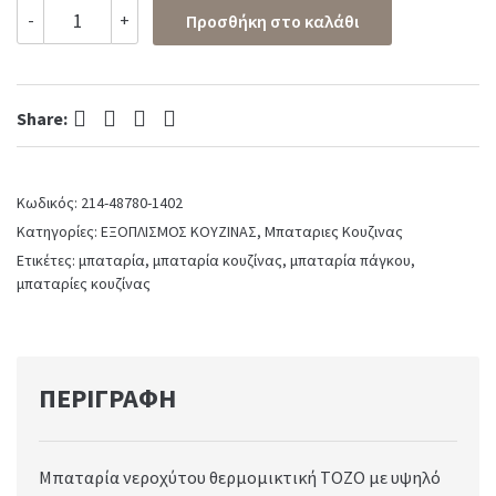
Μπαταρία
-
+
Προσθήκη στο καλάθι
Νεροχύτη
Κουζίνας
Tozo
Puro
Facebook
Twitter
Pinterest
LinkedIn
Granite
Share:
quantity
Κωδικός:
214-48780-1402
Κατηγορίες:
ΕΞΟΠΛΙΣΜΟΣ ΚΟΥΖΙΝΑΣ
,
Μπαταριες Κουζινας
Ετικέτες:
μπαταρία
,
μπαταρία κουζίνας
,
μπαταρία πάγκου
,
μπαταρίες κουζίνας
ΠΕΡΙΓΡΑΦΉ
Μπαταρία νεροχύτου θερμομικτική TOZO με υψηλό