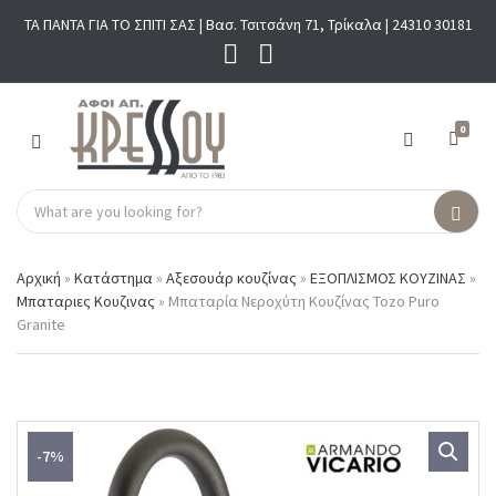
ΤΑ ΠΑΝΤΑ ΓΙΑ ΤΟ ΣΠΙΤΙ ΣΑΣ | Βασ. Τσιτσάνη 71, Τρίκαλα |
24310 30181
0
M
E
N
S
U
C
S
e
a
e
a
t
a
r
Αρχική
»
Κατάστημα
»
Αξεσουάρ κουζίνας
»
ΕΞΟΠΛΙΣΜΟΣ ΚΟΥΖΙΝΑΣ
»
e
r
c
Μπαταριες Κουζινας
»
Μπαταρία Νεροχύτη Κουζίνας Tozo Puro
g
c
h
Granite
o
h
p
r
r
y
o
n
d
a
u
m
c
-7%
e
t
s