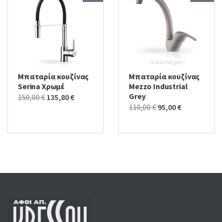
Μπαταρία κουζίνας
Μπαταρία κουζίνας
Serina Χρωμέ
Mezzo Industrial
Grey
Original
Current
150,00
€
135,80
€
Original
Current
110,00
€
95,00
€
price
price
price
price
was:
is:
was:
is:
150,00 €.
135,80 €.
110,00 €.
95,00 €.