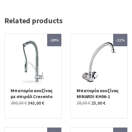
Related products
-10%
-11%
Μπαταρία κουζίνας
Μπαταρία κουζίνας
με σπιράλ Cresento
MINARDI KH06-1
Original
Current
Original
Current
380,00
€
343,00
€
28,00
€
25,00
€
price
price
price
price
was:
is:
was:
is:
380,00 €.
343,00 €.
28,00 €.
25,00 €.