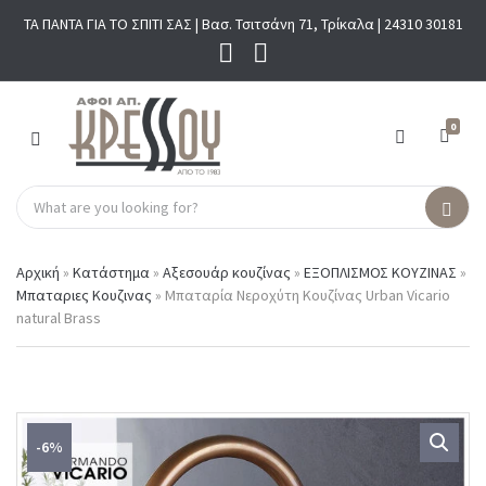
ΤΑ ΠΑΝΤΑ ΓΙΑ ΤΟ ΣΠΙΤΙ ΣΑΣ | Βασ. Τσιτσάνη 71, Τρίκαλα |
24310 30181
0
M
E
N
S
U
C
S
e
a
e
a
t
a
r
Αρχική
»
Κατάστημα
»
Αξεσουάρ κουζίνας
»
ΕΞΟΠΛΙΣΜΟΣ ΚΟΥΖΙΝΑΣ
»
e
r
c
Μπαταριες Κουζινας
»
Μπαταρία Νεροχύτη Κουζίνας Urban Vicario
g
c
h
natural Brass
o
h
p
r
r
y
o
n
d
a
u
m
c
-6%
e
t
s