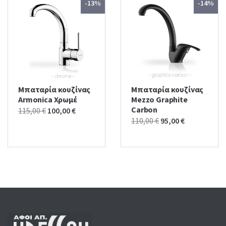
-13%
-14%
Μπαταρία κουζίνας
Μπαταρία κουζίνας
Armonica Χρωμέ
Mezzo Graphite
Carbon
Original
Current
115,00
€
100,00
€
Original
Current
110,00
€
95,00
€
price
price
price
price
was:
is:
was:
is:
115,00 €.
100,00 €.
110,00 €.
95,00 €.