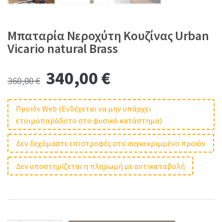
Μπαταρία Νεροχύτη Κουζίνας Urban
Vicario natural Brass
Original
Current
340,00
€
360,00
€
price
price
Προϊόν Web (Ενδέχεται να μην υπάρχει
ετοιμοπαράδοτο στο φυσικό κατάστημα)
was:
is:
Δεν δεχόμαστε επιστροφές στο συγκεκριμμένο προϊόν
360,00 €.
340,00 €.
Δεν υποστηρίζεται η πληρωμή με αντικαταβολή