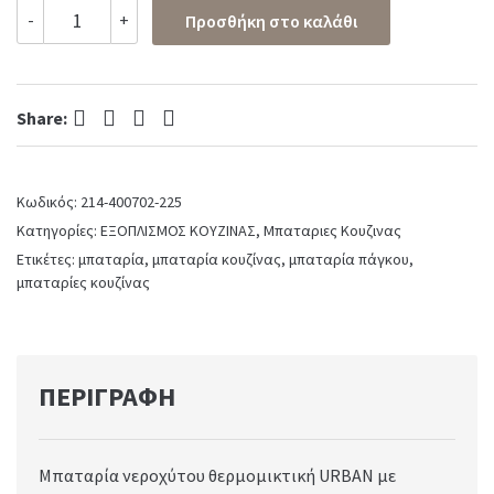
Μπαταρία
-
+
Προσθήκη στο καλάθι
Νεροχύτη
Κουζίνας
Urban
Vicario
Facebook
Twitter
Pinterest
LinkedIn
natural
Share:
Brass
quantity
Κωδικός:
214-400702-225
Κατηγορίες:
ΕΞΟΠΛΙΣΜΟΣ ΚΟΥΖΙΝΑΣ
,
Μπαταριες Κουζινας
Ετικέτες:
μπαταρία
,
μπαταρία κουζίνας
,
μπαταρία πάγκου
,
μπαταρίες κουζίνας
ΠΕΡΙΓΡΑΦΉ
Μπαταρία νεροχύτου θερμομικτική URBAN με