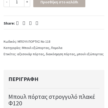
-
+
Προσθήκη στο καλάθι
Πόρτας
Νο
118
quantity
Facebook
Twitter
Pinterest
LinkedIn
Share:
Κωδικός:
ΜΠΟΥΛ ΠΟΡΤΑΣ Νο 118
Κατηγορίες:
Μπουλ εξώπορτας
,
Πομολα
Ετικέτες:
αξεσουάρ πόρτας
,
διακόσμηση πόρτας
,
μπουλ εξώπορτας
ΠΕΡΙΓΡΑΦΉ
Μπουλ πόρτας στρογγυλό πλακέ
Φ120