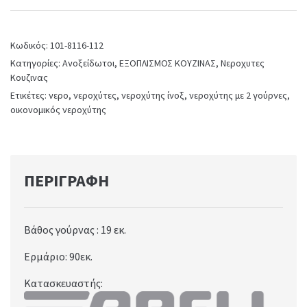
Inox
Σαγρέ
quantity
Κωδικός:
101-8116-112
Κατηγορίες:
Ανοξείδωτοι
,
ΕΞΟΠΛΙΣΜΟΣ ΚΟΥΖΙΝΑΣ
,
Νεροχυτες
Κουζινας
Ετικέτες:
νερο
,
νεροχύτες
,
νεροχύτης ίνοξ
,
νεροχύτης με 2 γούρνες
,
οικονομικός νεροχύτης
ΠΕΡΙΓΡΑΦΉ
Βάθος γούρνας : 19
εκ.
Ερμάριο: 90
εκ.
Κατασκευαστής: