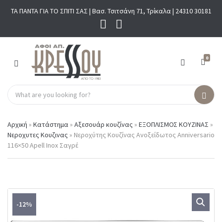
ΤΑ ΠΑΝΤΑ ΓΙΑ ΤΟ ΣΠΙΤΙ ΣΑΣ | Βασ. Τσιτσάνη 71, Τρίκαλα |
24310 30181
0
M
E
N
S
U
C
S
e
a
e
a
t
a
r
Αρχική
»
Κατάστημα
»
Αξεσουάρ κουζίνας
»
ΕΞΟΠΛΙΣΜΟΣ ΚΟΥΖΙΝΑΣ
»
e
r
c
Νεροχυτες Κουζινας
»
Νεροχύτης Κουζίνας Ανοξείδωτος Anniversario
g
c
h
116×50 Αpell Inox Σαγρέ
o
h
p
r
r
y
o
n
d
a
u
m
c
-12%
e
t
s