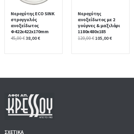
Νεροχύτης ECO SINK
Νεροχύτης
στρογγυλός
ανοξείδωτος με 2
ανοξείδωτος
γούρνες & μαξιλάρι
Φ422x422x170mm
1180x480x185
Original
Current
Original
Current
45,00
€
38,00
€
120,00
€
105,00
€
price
price
price
price
was:
is:
was:
is:
45,00 €.
38,00 €.
120,00 €.
105,00 €.
ΣΧΕΤΙΚΑ