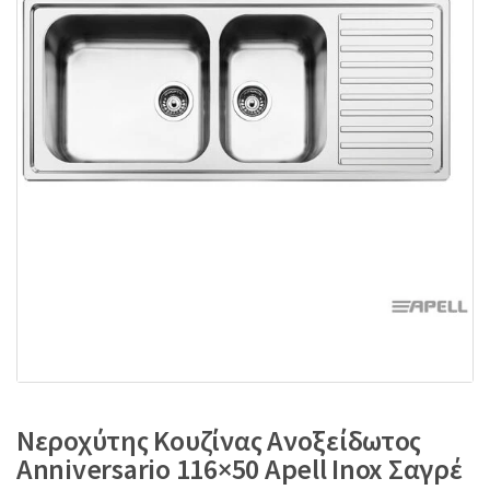
:
Νεροχύτης Κουζίνας Ανοξείδωτος
Anniversario 116×50 Αpell Inox Σαγρέ