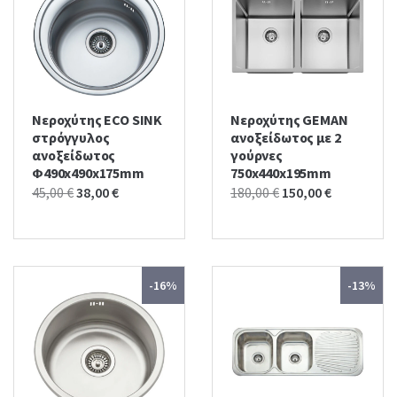
Νεροχύτης ECO SINK
Νεροχύτης GEMAN
στρόγγυλος
ανοξείδωτος με 2
ανοξείδωτος
γούρνες
Φ490x490x175mm
750x440x195mm
Original
Current
Original
Current
45,00
€
38,00
€
180,00
€
150,00
€
price
price
price
price
was:
is:
was:
is:
45,00 €.
38,00 €.
180,00 €.
150,00 €.
-16%
-13%