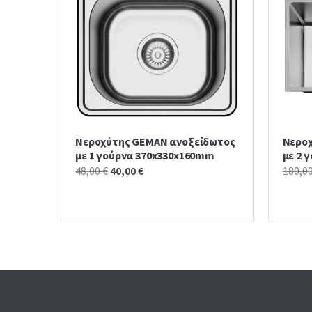
Νεροχύτης GEMAN ανοξείδωτος
Νερο
με 1 γούρνα 370x330x160mm
με 2 
Original
Current
48,00
€
40,00
€
180,0
price
price
was:
is:
48,00 €.
40,00 €.