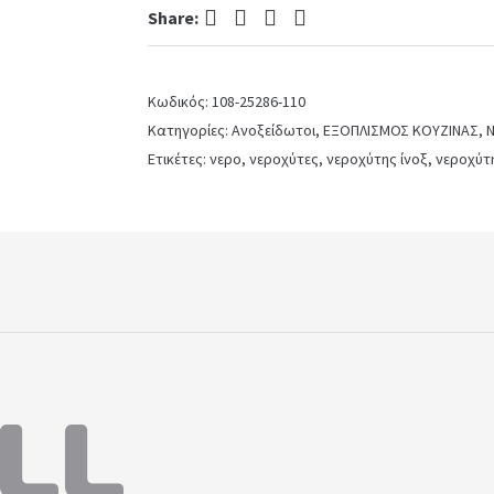
Facebook
Twitter
Pinterest
LinkedIn
Share:
Inox
Λείο
quantity
Κωδικός:
108-25286-110
Κατηγορίες:
Ανοξείδωτοι
,
ΕΞΟΠΛΙΣΜΟΣ ΚΟΥΖΙΝΑΣ
,
Ν
Ετικέτες:
νερο
,
νεροχύτες
,
νεροχύτης ίνοξ
,
νεροχύτη