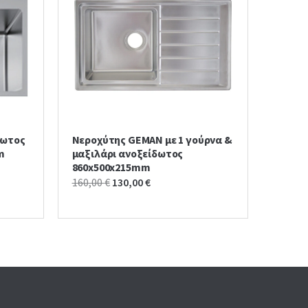
δωτος
Νεροχύτης GEMAN με 1 γούρνα &
m
μαξιλάρι ανοξείδωτος
860x500x215mm
Original
Current
160,00
€
130,00
€
price
price
was:
is:
160,00 €.
130,00 €.