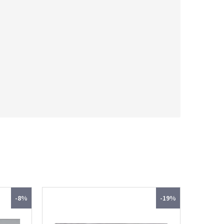
-8%
-19%