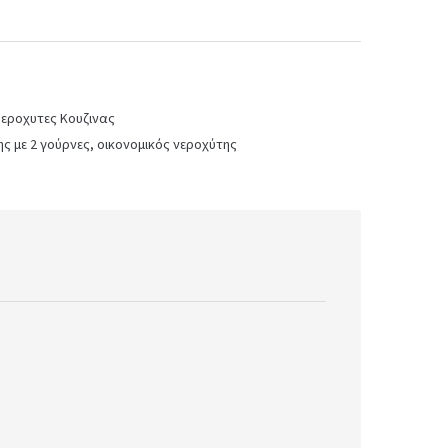
εροχυτες Κουζινας
ς με 2 γούρνες
,
οικονομικός νεροχύτης