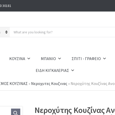
0 30181
S
e
a
r
c
h
ΚΟΥΖΙΝΑ
ΜΠΑΝΙΟ
ΣΠΙΤΙ - ΓΡΑΦΕΙΟ
p
r
ΕΙΔΗ ΚΙΓΚΑΛΕΡΙΑΣ
o
d
u
ΣΜΟΣ ΚΟΥΖΙΝΑΣ
»
Νεροχυτες Κουζινας
»
Νεροχύτης Κουζίνας Ανοξ
c
t
s
:
Νεροχύτης Κουζίνας Αν