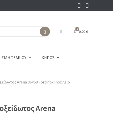
0
0,00
€
S
e
a
r
c
ΕΙΔΗ ΤΖΑΚΙΟΥ
ΚΗΠΟΣ
h
είδωτος Arena 86×50 Fortinox Inox Λείο
οξείδωτος Arena