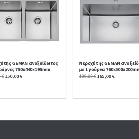
χύτης GEMAN ανοξείδωτος
Νεροχύτης GEMAN ανοξεί
γούρνες 750x440x195mm
με 1 γούρνα 760x500x200m
Original
Current
Original
Current
0
€
150,00
€
180,00
€
165,00
€
price
price
price
price
was:
is:
was:
is:
180,00 €.
150,00 €.
180,00 €.
165,00 €.