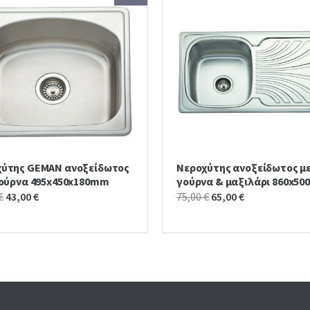
χύτης GEMAN ανοξείδωτος
Νεροχύτης ανοξείδωτος με
γούρνα 495x450x180mm
γούρνα & μαξιλάρι 860x50
Original
Current
Original
Current
€
43,00
€
75,00
€
65,00
€
price
price
price
price
was:
is:
was:
is:
50,00 €.
43,00 €.
75,00 €.
65,00 €.