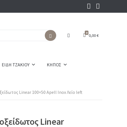
0
0,00
€
S
e
a
r
c
ΕΙΔΗ ΤΖΑΚΙΟΥ
ΚΗΠΟΣ
h
ίδωτος Linear 100×50 Αpell Inox Λείο left
οξείδωτος Linear