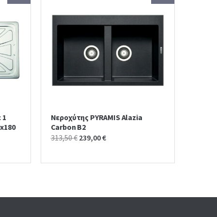
 1
Νεροχύτης PYRAMIS Alazia
0x180
Carbon B2
Original
Current
313,50
€
239,00
€
price
price
was:
is:
313,50 €.
239,00 €.