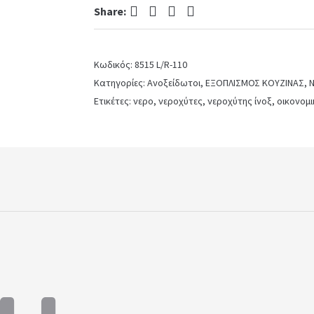
Facebook
Twitter
Pinterest
LinkedIn
Share:
Inox
Λείο
left
quantity
Κωδικός:
8515 L/R-110
Κατηγορίες:
Ανοξείδωτοι
,
ΕΞΟΠΛΙΣΜΟΣ ΚΟΥΖΙΝΑΣ
,
Ν
Ετικέτες:
νερο
,
νεροχύτες
,
νεροχύτης ίνοξ
,
οικονομ