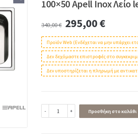
100×50 Αpell Inox Λείο l
Original
Curren
295,00
€
340,00
€
price
price
Προϊόν Web (Ενδέχεται να μην υπάρχει 
was:
is:
Δεν δεχόμαστε επιστροφές στο συγκεκρι
340,00 €.
295,00
Δεν υποστηρίζεται η πληρωμή με αντικα
Νεροχύτης
-
+
Προσθήκη στο καλάθι
Κουζίνας
Ανοξείδωτος
Linear
100x50
Αpell