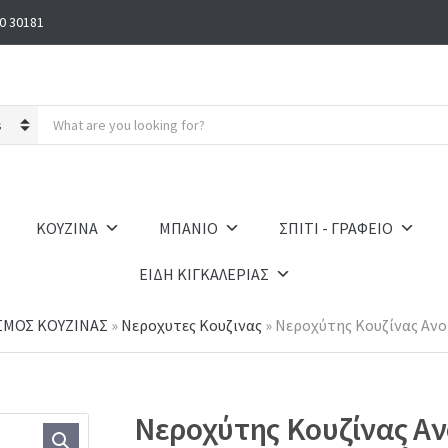
0 30181
S
e
a
r
c
h
ΚΟΥΖΙΝΑ
ΜΠΑΝΙΟ
ΣΠΙΤΙ - ΓΡΑΦΕΙΟ
p
r
ΕΙΔΗ ΚΙΓΚΑΛΕΡΙΑΣ
o
d
u
ΣΜΟΣ ΚΟΥΖΙΝΑΣ
»
Νεροχυτες Κουζινας
»
Νεροχύτης Κουζίνας Ανοξε
c
t
s
:
Νεροχύτης Κουζίνας Αν