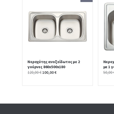
Νεροχύτης ανοξείδωτος με 2
Νερο
γούρνες 860x500x180
με 1 
Original
Current
120,00
€
100,00
€
50,00
price
price
was:
is:
120,00 €.
100,00 €.