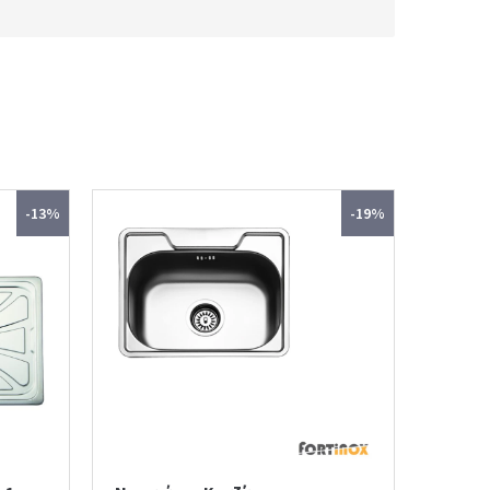
-13%
-19%