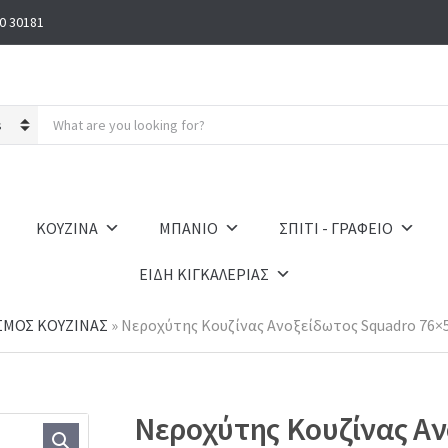
0 30181
S
e
a
r
c
h
ΚΟΥΖΙΝΑ
ΜΠΑΝΙΟ
ΣΠΙΤΙ - ΓΡΑΦΕΙΟ
p
r
ΕΙΔΗ ΚΙΓΚΑΛΕΡΙΑΣ
o
d
u
ΣΜΟΣ ΚΟΥΖΙΝΑΣ
»
Νεροχύτης Κουζίνας Ανοξείδωτος Squadro 76×50
c
t
s
:
Νεροχύτης Κουζίνας Αν