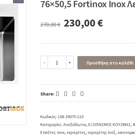
76×50,5 Fortinox Inox Λ
Original
Curren
230,00
€
270,00
€
price
price
was:
is:
Νεροχύτης
-
+
Προσθήκη στο καλάθι
Κουζίνας
270,00 €.
230,00
Ανοξείδωτος
Squadro
76x50,5
Fortinox
Facebook
Twitter
Pinterest
LinkedIn
Share:
Inox
Λείο
quantity
Κωδικός:
108-29075-110
Κατηγορίες:
Ανοξείδωτοι
,
ΕΞΟΠΛΙΣΜΟΣ ΚΟΥΖΙΝΑΣ
,
Ν
Ετικέτες:
inox
,
νεροχύτες
,
νεροχύτης ίνοξ
,
οικονομι