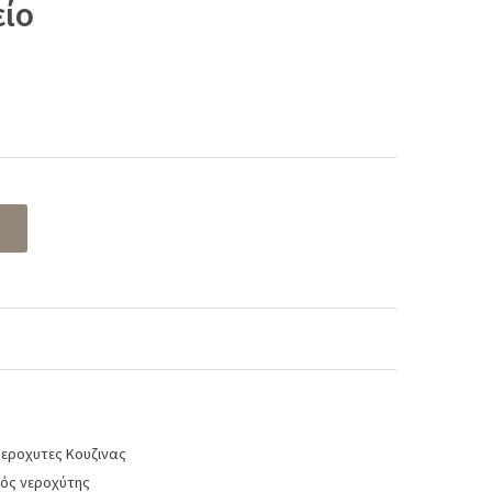
είο
t
 €.
εροχυτες Κουζινας
κός νεροχύτης