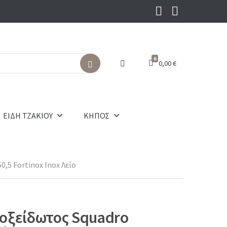
0
0,00
€
S
e
a
r
c
ΕΙΔΗ ΤΖΑΚΙΟΥ
ΚΗΠΟΣ
h
,5 Fortinox Inox Λείο
οξείδωτος Squadro