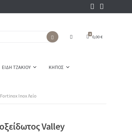
0
0,00
€
S
e
a
r
c
ΕΙΔΗ ΤΖΑΚΙΟΥ
ΚΗΠΟΣ
h
Fortinox Inox Λείο
οξείδωτος Valley