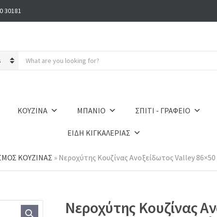
0 30181
S
e
a
r
c
h
ΚΟΥΖΙΝΑ
ΜΠΑΝΙΟ
ΣΠΙΤΙ - ΓΡΑΦΕΙΟ
p
r
ΕΙΔΗ ΚΙΓΚΑΛΕΡΙΑΣ
o
d
u
ΣΜΟΣ ΚΟΥΖΙΝΑΣ
»
Νεροχύτης Κουζίνας Ανοξείδωτος Valley 86×50 
c
t
s
:
Νεροχύτης Κουζίνας Αν