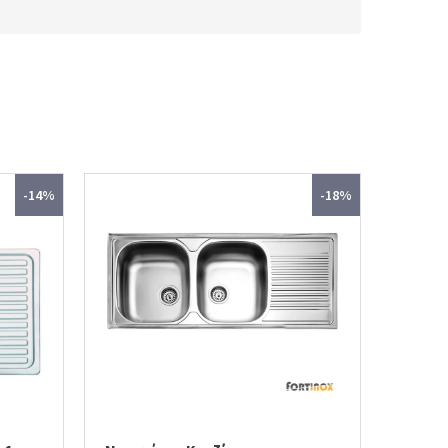
-14%
-18%