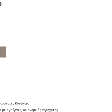
ο
t
 €.
εροχυτες Κουζινας
ς με 2 γούρνες
,
οικονομικός νεροχύτης