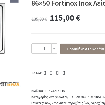
86×50 Fortinox Inox Λεί
Original
Curren
115,00
€
135,00
€
price
price
was:
is:
Νεροχύτης
-
+
Προσθήκη στο καλάθι
Κουζίνας
135,00 €.
115,00
Ανοξείδωτος
Valley
86x50
Fortinox
Facebook
Twitter
Pinterest
LinkedIn
Share:
Inox
Λείο
quantity
Κωδικός:
107-25286-110
Κατηγορίες:
Ανοξείδωτοι
,
ΕΞΟΠΛΙΣΜΟΣ ΚΟΥΖΙΝΑΣ
,
Ν
Ετικέτες:
inox
,
νεροχύτες
,
νεροχύτης ίνοξ
,
νεροχύτη