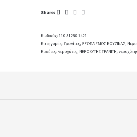
86x50
Schock
Facebook
Twitter
Pinterest
LinkedIn
Share:
Cristalite
Asphalt
Granite
quantity
Κωδικός:
110-31290-1421
Κατηγορίες:
Γρανίτες
,
ΕΞΟΠΛΙΣΜΟΣ ΚΟΥΖΙΝΑΣ
,
Νερο
Ετικέτες:
νεροχύτες
,
ΝΕΡΟΧΥΤΗΣ ΓΡΑΝΙΤΗ
,
νεροχύτης