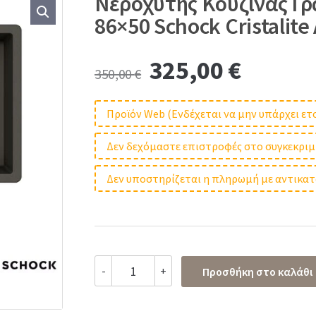
Νεροχύτης Κουζίνας Γρ
86×50 Schock Cristalite
Original
Curren
325,00
€
350,00
€
price
price
Προϊόν Web (Ενδέχεται να μην υπάρχει 
was:
is:
Δεν δεχόμαστε επιστροφές στο συγκεκρι
350,00 €.
325,00
Δεν υποστηρίζεται η πληρωμή με αντικα
Νεροχύτης
-
+
Προσθήκη στο καλάθι
Κουζίνας
Γρανίτη
Element