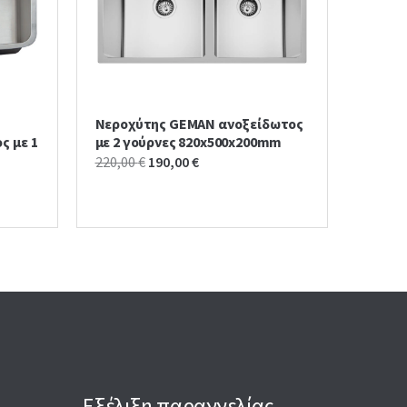
Νεροχύτης GEMAN ανοξείδωτος
ς με 1
με 2 γούρνες 820x500x200mm
Original
Current
220,00
€
190,00
€
price
price
was:
is:
220,00 €.
190,00 €.
Εξέλιξη παραγγελίας