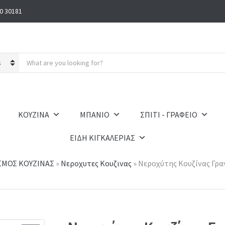
0 30181
S
e
a
r
c
h
ΚΟΥΖΙΝΑ
ΜΠΑΝΙΟ
ΣΠΙΤΙ - ΓΡΑΦΕΙΟ
p
r
ΕΙΔΗ ΚΙΓΚΑΛΕΡΙΑΣ
o
d
u
ΣΜΟΣ ΚΟΥΖΙΝΑΣ
»
Νεροχυτες Κουζινας
»
Νεροχύτης Κουζίνας Γραν
c
t
s
: