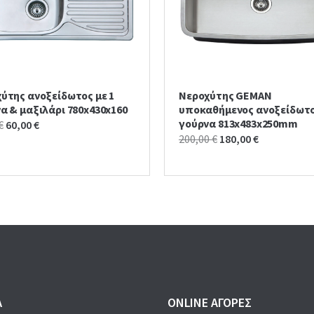
ύτης ανοξείδωτος με 1
Νεροχύτης GEMAN
α & μαξιλάρι 780x430x160
υποκαθήμενος ανοξείδωτο
γούρνα 813x483x250mm
Original
Current
€
60,00
€
Original
Current
200,00
€
180,00
€
price
price
price
price
was:
is:
was:
is:
70,00 €.
60,00 €.
200,00 €.
180,00 €.
Α
ONLINE ΑΓΟΡΕΣ