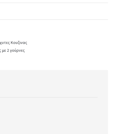
χυτες Κουζινας
 με 2 γούρνες