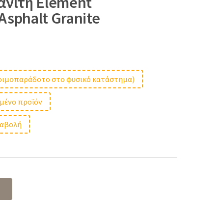
ανίτη Element
 Asphalt Granite
t
ετοιμοπαράδοτο στο φυσικό κατάστημα)
μμένο προϊόν
 €.
ταβολή