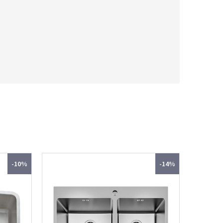
-10%
-14%