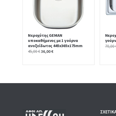
Νεροχύτης GEMAN
Νεροχ
υποκαθήμενος με 1 γούρνα
γούρν
ανοξείδωτος 445x365x175mm
70,00
Original
Current
45,00
€
36,00
€
price
price
was:
is:
45,00 €.
36,00 €.
ΣΧΕΤΙΚ