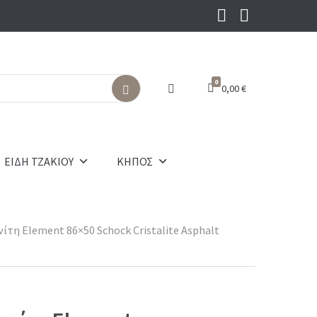
0
0,00
€
S
e
a
r
c
ΕΙΔΗ ΤΖΑΚΙΟΥ
ΚΗΠΟΣ
h
ίτη Element 86×50 Schock Cristalite Asphalt