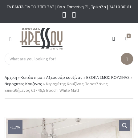
ΤΑ ΠΑΝΤΑ ΓΙΑ ΤΟ ΣΠΙΤΙ ΣΑΣ | Βασ. Τσιτσάνη 71, Τρίκαλα |
24310 30181
0
M
E
N
S
U
C
S
e
a
e
a
t
a
r
Αρχική
»
Κατάστημα
»
Αξεσουάρ κουζίνας
»
ΕΞΟΠΛΙΣΜΟΣ ΚΟΥΖΙΝΑΣ
»
e
r
c
Νεροχυτες Κουζινας
»
Νεροχύτης Κουζίνας Πορσελάνης
g
c
h
Επικαθήμενος 61×46,5 Bocchi White Matt
o
h
p
r
r
y
o
n
d
a
u
m
c
-11%
e
t
s