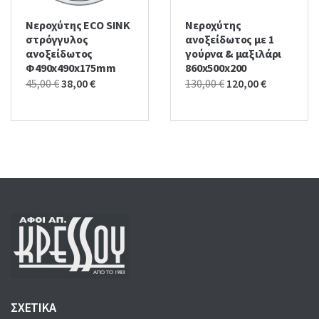
Νεροχύτης ECO SINK
Νεροχύτης
στρόγγυλος
ανοξείδωτος με 1
ανοξείδωτος
γούρνα & μαξιλάρι
Φ490x490x175mm
860x500x200
Original
Current
Original
Current
45,00
€
38,00
€
130,00
€
120,00
€
price
price
price
price
was:
is:
was:
is:
45,00 €.
38,00 €.
130,00 €.
120,00 €.
ΣΧΕΤΙΚΑ