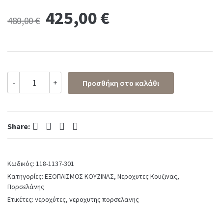
Original
Current
425,00
€
480,00
€
price
price
was:
is:
Νεροχύτης
-
+
Προσθήκη στο καλάθι
Κουζίνας
480,00 €.
425,00 €.
Πορσελάνης
Επικαθήμενος
61x46,5
Facebook
Twitter
Pinterest
LinkedIn
Bocchi
Share:
White
Matt
quantity
Κωδικός:
118-1137-301
Κατηγορίες:
ΕΞΟΠΛΙΣΜΟΣ ΚΟΥΖΙΝΑΣ
,
Νεροχυτες Κουζινας
,
Πορσελάνης
Ετικέτες:
νεροχύτες
,
νεροχυτης πορσελανης