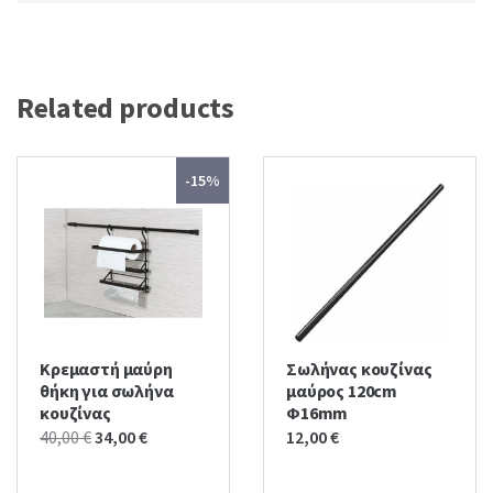
Related products
-15%
Κρεμαστή μαύρη
Σωλήνας κουζίνας
θήκη για σωλήνα
μαύρος 120cm
κουζίνας
Φ16mm
Original
Current
40,00
€
34,00
€
12,00
€
price
price
was:
is: