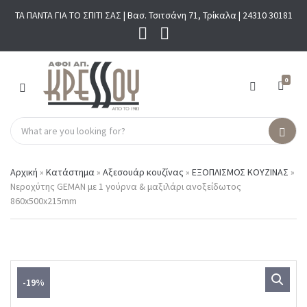
ΤΑ ΠΑΝΤΑ ΓΙΑ ΤΟ ΣΠΙΤΙ ΣΑΣ | Βασ. Τσιτσάνη 71, Τρίκαλα |
24310 30181
0
M
E
N
S
U
C
S
e
a
e
a
t
a
r
Αρχική
»
Κατάστημα
»
Αξεσουάρ κουζίνας
»
ΕΞΟΠΛΙΣΜΟΣ ΚΟΥΖΙΝΑΣ
»
e
r
c
Νεροχύτης GEMAN με 1 γούρνα & μαξιλάρι ανοξείδωτος
g
c
h
860x500x215mm
o
h
p
r
r
y
o
n
d
a
u
m
c
-19%
e
t
s