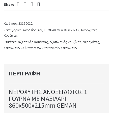
Facebook
Twitter
Pinterest
LinkedIn
&
Share:
μαξιλάρι
ανοξείδωτος
860x500x215mm
Κωδικός:
33150012
quantity
Κατηγορίες:
Ανοξείδωτοι
,
ΕΞΟΠΛΙΣΜΟΣ ΚΟΥΖΙΝΑΣ
,
Νεροχυτες
Κουζινας
Ετικέτες:
αξεσουάρ κουζίνας
,
εξοπλισμός κουζίνας
,
νεροχύτες
,
νεροχύτης με 2 γούρνες
,
οικονομικός νεροχύτης
ΠΕΡΙΓΡΑΦΉ
ΝΕΡΟΧΥΤΗΣ ΑΝΟΞΕΙΔΩΤΟΣ 1
ΓΟΥΡΝΑ ΜΕ ΜΑΞΙΛΑΡΙ
860x500x215mm GEMAN