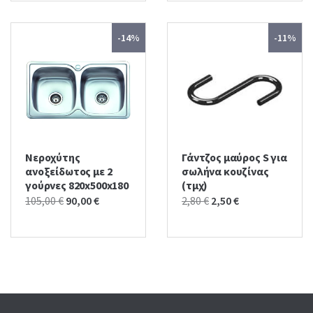
40,00 €.
34,00 €.
-14%
-11%
Νεροχύτης
Γάντζος μαύρος S για
ανοξείδωτος με 2
σωλήνα κουζίνας
γούρνες 820x500x180
(τμχ)
Original
Current
Original
Current
105,00
€
90,00
€
2,80
€
2,50
€
price
price
price
price
was:
is:
was:
is:
105,00 €.
90,00 €.
2,80 €.
2,50 €.