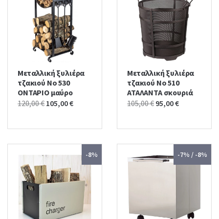
Μεταλλική ξυλιέρα
Μεταλλική ξυλιέρα
τζακιού No 530
τζακιού No 510
ΟΝΤΑΡΙΟ μαύρο
ΑΤΑΛΑΝΤΑ σκουριά
Original
Current
Original
Current
120,00
€
105,00
€
105,00
€
95,00
€
price
price
price
price
was:
is:
was:
is:
120,00 €.
105,00 €.
105,00 €.
95,00 €.
-8%
-7% / -8%