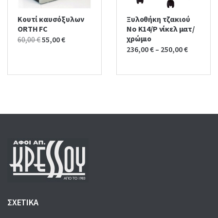
Κουτί καυσόξυλων
Ξυλοθήκη τζακιού
ORTH FC
No K14/P νίκελ ματ/
χρώμιο
Original
Current
60,00
€
55,00
€
236,00
€
–
250,00
€
price
price
was:
is:
60,00 €.
55,00 €.
ΣΧΕΤΙΚΑ