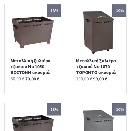
-13%
-10%
Μεταλλική ξυλιέρα
Μεταλλική ξυλιέρα
τζακιού No 1050
τζακιού No 1070
ΒΟΣΤΟΝΗ σκουριά
ΤΟΡΟΝΤΟ σκουριά
Original
Current
Original
Current
80,00
€
70,00
€
100,00
€
90,00
€
price
price
price
price
was:
is:
was:
is:
80,00 €.
70,00 €.
100,00 €.
90,00 €.
-13%
-10%