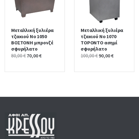
Μεταλλική ξυλιέρα
Μεταλλική ξυλιέρα
τζακιού No 1050
τζακιού No 1070
ΒΟΣΤΟΝΗ μπρονζέ
ΤΟΡΟΝΤΟ ασημί
σφυρήλατο
σφυρήλατο
Original
Current
Original
Current
80,00
€
70,00
€
100,00
€
90,00
€
price
price
price
price
was:
is:
was:
is:
80,00 €.
70,00 €.
100,00 €.
90,00 €.