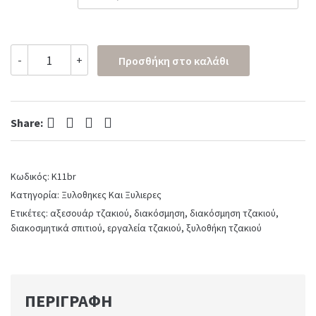
Ξυλοθήκη
-
+
Προσθήκη στο καλάθι
No
K11b
σε
μπρονζέ
Facebook
Twitter
Pinterest
LinkedIn
quantity
Share:
Κωδικός:
K11br
Κατηγορία:
Ξυλοθηκες Και Ξυλιερες
Ετικέτες:
αξεσουάρ τζακιού
,
διακόσμηση
,
διακόσμηση τζακιού
,
διακοσμητικά σπιτιού
,
εργαλεία τζακιού
,
ξυλοθήκη τζακιού
ΠΕΡΙΓΡΑΦΉ