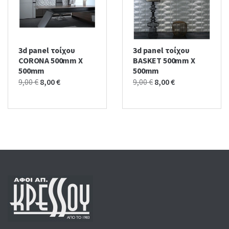
3d panel τοίχου
3d panel τοίχου
CORONA 500mm X
BASKET 500mm X
500mm
500mm
Original
Current
Original
Current
9,00
€
8,00
€
9,00
€
8,00
€
price
price
price
price
was:
is:
was:
is:
9,00 €.
8,00 €.
9,00 €.
8,00 €.