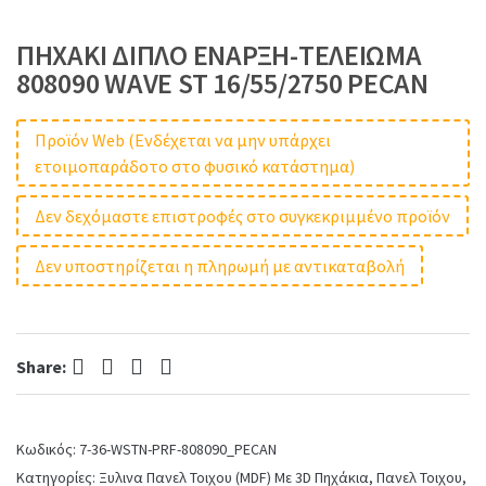
ΠΗΧΑΚΙ ΔΙΠΛΟ ΕΝΑΡΞΗ-ΤΕΛΕΙΩΜΑ
808090 WAVE ST 16/55/2750 PECAN
Προϊόν Web (Ενδέχεται να μην υπάρχει
ετοιμοπαράδοτο στο φυσικό κατάστημα)
Δεν δεχόμαστε επιστροφές στο συγκεκριμμένο προϊόν
Δεν υποστηρίζεται η πληρωμή με αντικαταβολή
Facebook
Twitter
Pinterest
LinkedIn
Share:
Κωδικός:
7-36-WSTN-PRF-808090_PECAN
Κατηγορίες:
Ξυλινα Πανελ Τοιχου (MDF) Με 3D Πηχάκια
,
Πανελ Τοιχου
,