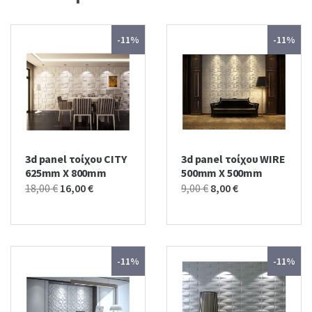
-11%
-11%
3d panel τοίχου CITY
3d panel τοίχου WIRE
625mm X 800mm
500mm X 500mm
Original
Current
Original
Current
18,00
€
16,00
€
9,00
€
8,00
€
price
price
price
price
was:
is:
was:
is:
18,00 €.
16,00 €.
9,00 €.
8,00 €.
-11%
-11%