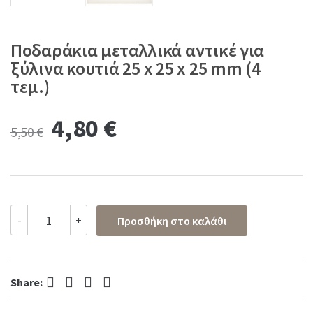
Ποδαράκια μεταλλικά αντικέ για
ξύλινα κουτιά 25 x 25 x 25 mm (4
τεμ.)
Original
Current
4,80
€
5,50
€
price
price
was:
is:
Ποδαράκια
-
+
Προσθήκη στο καλάθι
μεταλλικά
5,50 €.
4,80 €.
αντικέ
για
ξύλινα
Facebook
Twitter
Pinterest
LinkedIn
κουτιά
Share:
25
x