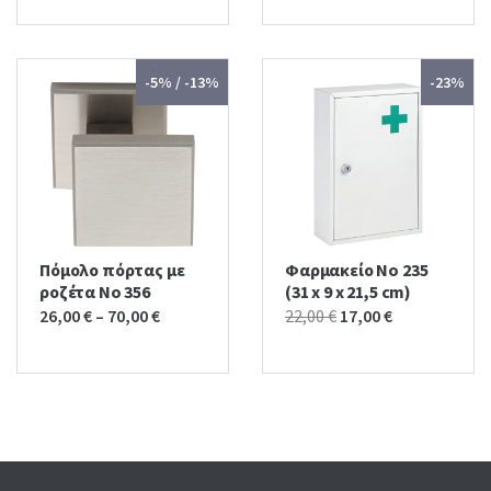
-5% / -13%
-23%
Πόμολο πόρτας με
Φαρμακείο No 235
ροζέτα No 356
(31 x 9 x 21,5 cm)
Original
Current
26,00
€
–
70,00
€
22,00
€
17,00
€
price
price
was:
is:
22,00 €.
17,00 €.