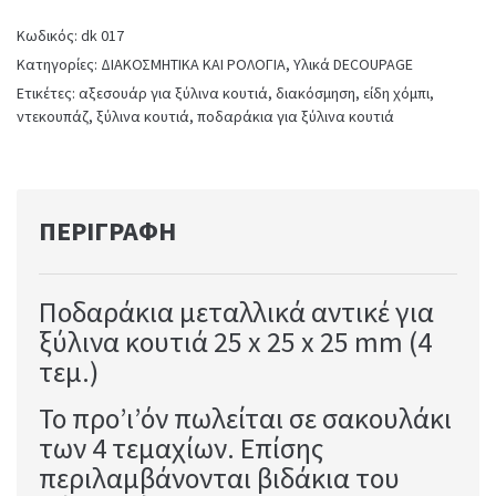
25
Κωδικός:
dk 017
x
25
Κατηγορίες:
ΔΙΑΚΟΣΜΗΤΙΚΑ ΚΑΙ ΡΟΛΟΓΙΑ
,
Υλικά DECOUPAGE
mm
Ετικέτες:
αξεσουάρ για ξύλινα κουτιά
,
διακόσμηση
,
είδη χόμπι
,
(4
ντεκουπάζ
,
ξύλινα κουτιά
,
ποδαράκια για ξύλινα κουτιά
τεμ.)
quantity
ΠΕΡΙΓΡΑΦΉ
Ποδαράκια μεταλλικά αντικέ για
ξύλινα κουτιά 25 x 25 x 25 mm (4
τεμ.)
Το προ’ι’όν πωλείται σε σακουλάκι
των 4 τεμαχίων. Επίσης
περιλαμβάνονται βιδάκια του