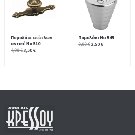
Πομολάκι επίπλων
Πομολάκι No 545
αντικέ No 510
Original
Current
3,00
€
2,50
€
Original
Current
4,00
€
3,50
€
price
price
price
price
was:
is:
was:
is:
3,00 €.
2,50 €.
4,00 €.
3,50 €.