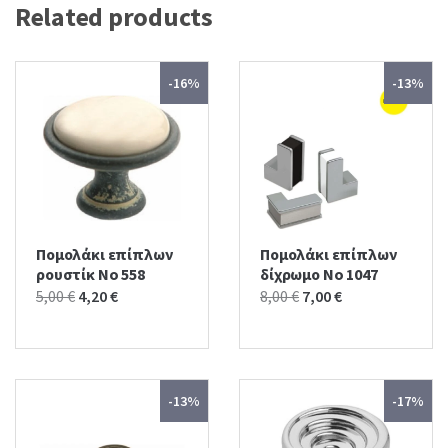
Related products
-16%
-13%
Πομολάκι επίπλων
Πομολάκι επίπλων
ρουστίκ No 558
δίχρωμο No 1047
Original
Current
Original
Current
5,00
€
4,20
€
8,00
€
7,00
€
price
price
price
price
was:
is:
was:
is:
5,00 €.
4,20 €.
8,00 €.
7,00 €.
-13%
-17%