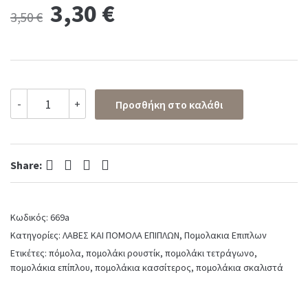
Original
Current
3,30
€
3,50
€
price
price
was:
is:
Πομολάκι
-
+
Προσθήκη στο καλάθι
επίπλων
3,50 €.
3,30 €.
κασσίτερος
No
669
Facebook
Twitter
Pinterest
LinkedIn
quantity
Share:
Κωδικός:
669a
Κατηγορίες:
ΛΑΒΕΣ ΚΑΙ ΠΟΜΟΛΑ ΕΠΙΠΛΩΝ
,
Πομολακια Επιπλων
Ετικέτες:
πόμολα
,
πομολάκι ρουστίκ
,
πομολάκι τετράγωνο
,
πομολάκια επίπλου
,
πομολάκια κασσίτερος
,
πομολάκια σκαλιστά