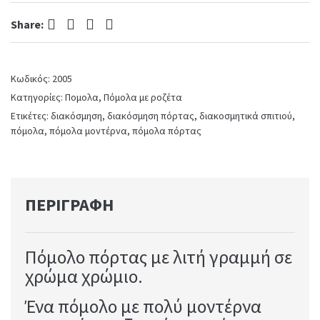
quantity
Facebook
Twitter
Pinterest
LinkedIn
Share:
Κωδικός:
2005
Κατηγορίες:
Πομολα
,
Πόμολα με ροζέτα
Ετικέτες:
διακόσμηση
,
διακόσμηση πόρτας
,
διακοσμητικά σπιτιού
,
πόμολα
,
πόμολα μοντέρνα
,
πόμολα πόρτας
ΠΕΡΙΓΡΑΦΉ
Πόμολο πόρτας με λιτή γραμμή σε
χρώμα χρώμιο.
Ένα πόμολο με πολύ μοντέρνα