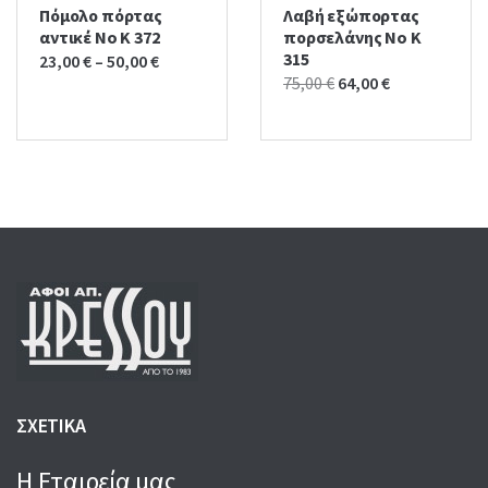
Πόμολο πόρτας
Λαβή εξώπορτας
αντικέ No K 372
πορσελάνης No K
315
23,00
€
–
50,00
€
Original
Current
75,00
€
64,00
€
price
price
was:
is:
75,00 €.
64,00 €.
ΣΧΕΤΙΚΑ
Η Εταιρεία μας