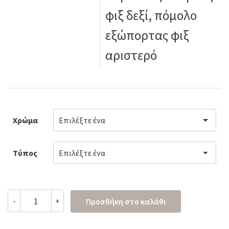
φιξ δεξί, πόμολο
εξώπορτας φιξ
αριστερό
Χρώμα
Τύπος
Πόμολο
-
+
Προσθήκη στο καλάθι
πόρτας
No
2005