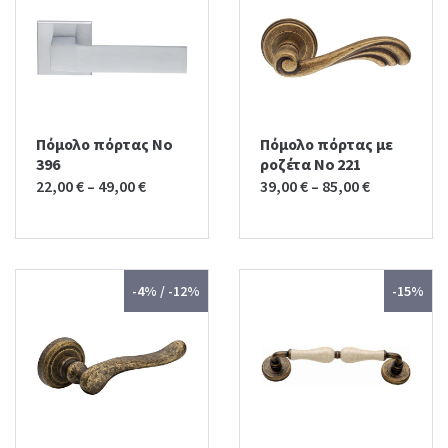
Πόμολο πόρτας No
Πόμολο πόρτας με
396
ροζέτα No 221
22,00
€
–
49,00
€
39,00
€
–
85,00
€
-4% / -12%
-15%