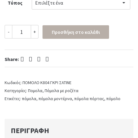
Τύπος
Πόμολο
-
+
Προσθήκη στο καλάθι
πόρτας
K804-
03
Γκρι
Facebook
Twitter
Pinterest
LinkedIn
Σατινέ
Share:
quantity
Κωδικός:
ΠΟΜΟΛΟ Κ804 ΓΚΡΙ ΣΑΤΙΝΕ
Κατηγορίες:
Πομολα
,
Πόμολα με ροζέτα
Ετικέτες:
πόμολα
,
πόμολα μοντέρνα
,
πόμολα πόρτας
,
πόμολο
ΠΕΡΙΓΡΑΦΉ