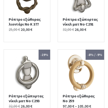
Ρόπτρο εξώθυρας
Ρόπτρα εξώπορτας
λιοντάρι No K 377
νίκελ ματ No C291
Original
Current
Original
Current
25,00
€
20,00
€
32,00
€
26,00
€
price
price
price
price
was:
is:
was:
is:
25,00 €.
20,00 €.
32,00 €.
26,00 €.
-19%
-8% / -9%
Ρόπτρο εξώπορτας
Ρόπτρο εξώθυρας
νίκελ ματ No C293
No 259
Original
Current
32,00
€
26,00
€
97,00
€
–
105,00
€