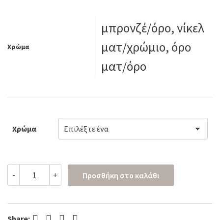
μπρονζέ/όρο, νίκελ
ματ/χρώμιο, όρο
Χρώμα
ματ/όρο
Χρώμα
Ρόπτρο
-
+
Προσθήκη στο καλάθι
εξώθυρας
No
257
quantity
Facebook
Twitter
Pinterest
LinkedIn
Share: