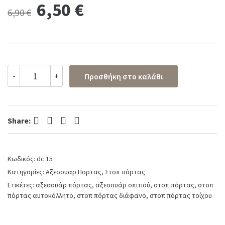
Original
Current
6,50
€
6,90
€
price
price
was:
is:
Στοπ
-
+
Προσθήκη στο καλάθι
πόρτας
6,90 €.
6,50 €.
αυτοκόλλητο
διάφανο
στρογγυλό
Facebook
Twitter
Pinterest
LinkedIn
quantity
Share:
Κωδικός:
dc 15
Κατηγορίες:
Αξεσουαρ Πορτας
,
Στοπ πόρτας
Ετικέτες:
αξεσουάρ πόρτας
,
αξεσουάρ σπιτιού
,
στοπ πόρτας
,
στοπ
πόρτας αυτοκόλλητο
,
στοπ πόρτας διάφανο
,
στοπ πόρτας τοίχου