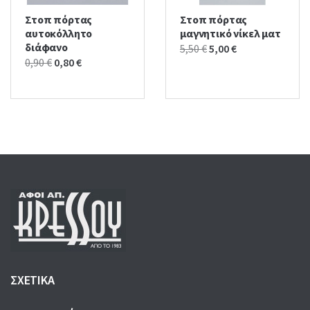
Στοπ πόρτας
Στοπ πόρτας
αυτοκόλλητο
μαγνητικό νίκελ ματ
διάφανο
Original
Current
5,50
€
5,00
€
Original
Current
0,90
€
0,80
€
price
price
price
price
was:
is:
was:
is:
5,50 €.
5,00 €.
0,90 €.
0,80 €.
ΣΧΕΤΙΚΑ