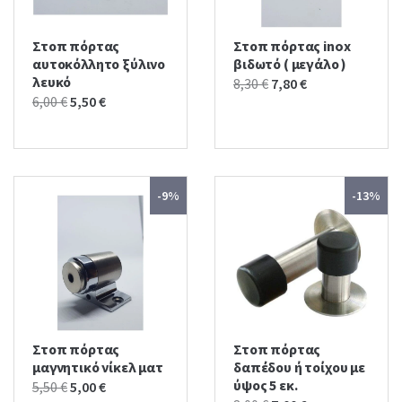
Στοπ πόρτας
Στοπ πόρτας inox
αυτοκόλλητο ξύλινο
βιδωτό ( μεγάλο )
λευκό
Original
Current
8,30
€
7,80
€
Original
Current
6,00
€
5,50
€
price
price
price
price
was:
is:
was:
is:
8,30 €.
7,80 €.
6,00 €.
5,50 €.
-9%
-13%
Στοπ πόρτας
Στοπ πόρτας
μαγνητικό νίκελ ματ
δαπέδου ή τοίχου με
ύψος 5 εκ.
Original
Current
5,50
€
5,00
€