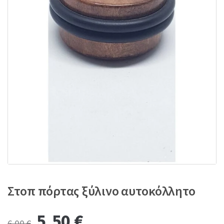
:
Στοπ πόρτας ξύλινο αυτοκόλλητο
Original
Current
5,50
€
6,00
€