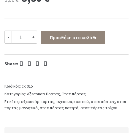
price
price
was:
is:
Στοπ
-
+
Προσθήκη στο καλάθι
πόρτας
6,00 €.
5,50 €.
ξύλινο
αυτοκόλλητο
quantity
Facebook
Twitter
Pinterest
LinkedIn
Share:
Κωδικός:
ck 015
Κατηγορίες:
Αξεσουαρ Πορτας
,
Στοπ πόρτας
Ετικέτες:
αξεσουάρ πόρτας
,
αξεσουάρ σπιτιού
,
στοπ πόρτας
,
στοπ
πόρτας μαγνητικό
,
στοπ πόρτας πατητό
,
στοπ πόρτας τοίχου