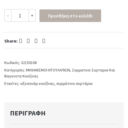
ΣΥΡΜΑΤΙΝΟ
-
+
Προσθήκη στο καλάθι
ΣΥΡΤΑΡΙ
ΜΕ
ΠΛΑΚΕ
ΤΗΛΕΣΚΟΠΙΚΟ
Facebook
Twitter
Pinterest
LinkedIn
ΟΔΗΓΟ
Share:
ΓΙΑ
ΚΟΥΤΙ
80
Κωδικός:
32150108
quantity
Κατηγορίες:
ΜΗΧΑΝΙΣΜΟΙ ΝΤΟΥΛΑΠΙΩΝ
,
Συρματινα Συρταρια Και
Βαγονετα Κουζινας
Ετικέτες:
αξεσουάρ κουζίνας
,
συρμάτινα συρτάρια
ΠΕΡΙΓΡΑΦΉ