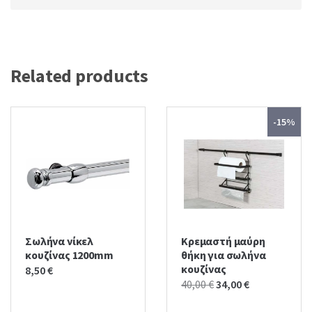
Related products
-15%
Σωλήνα νίκελ
Κρεμαστή μαύρη
κουζίνας 1200mm
θήκη για σωλήνα
κουζίνας
8,50
€
Original
Current
40,00
€
34,00
€
price
price